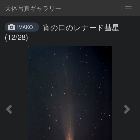
天体写真ギャラリー
Togg
navig
宵の口のレナード彗星
IMAKO
(12/28)