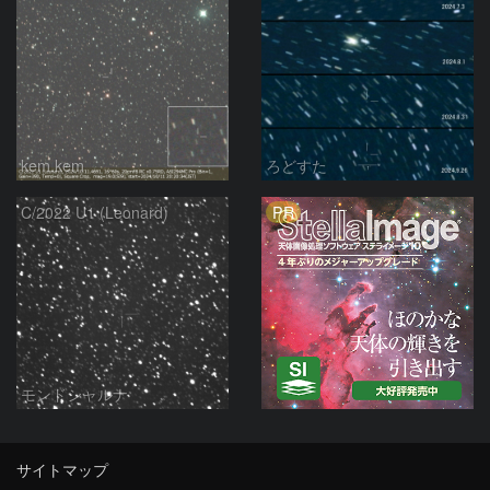
kem.kem
ろどすた
PR
C/2022 U1 (Leonard)
モンドシャルナ
サイトマップ