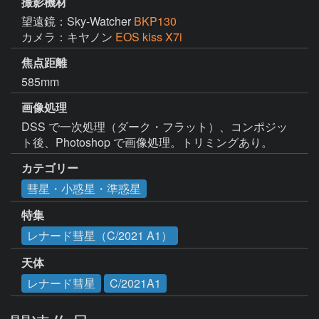
撮影機材
望遠鏡：Sky-Watcher
BKP130
カメラ：キヤノン
EOS kiss X7i
焦点距離
585mm
画像処理
DSS で一次処理（ダーク・フラット）、コンポジッ
ト後、Photoshop で画像処理。トリミングあり。
カテゴリー
彗星・小惑星・準惑星
特集
レナード彗星（C/2021 A1）
天体
レナード彗星
C/2021A1