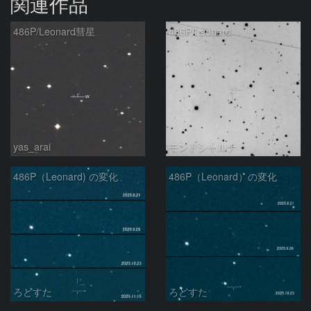
関連作品
486P/Leonard彗星
486P/Leonard
yas_arai
モンドシャルナ
486P（Leonard) の変化
486P（Leonard）の変化
ろどすた
ろどすた