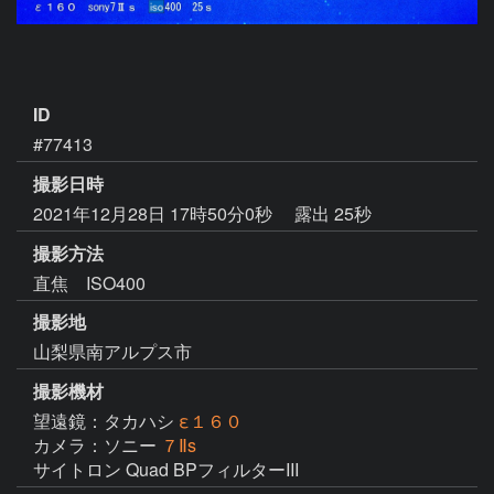
ID
#77413
撮影日時
2021年12月28日 17時50分0秒
露出 25秒
撮影方法
直焦 ISO400
撮影地
山梨県南アルプス市
撮影機材
望遠鏡：タカハシ
ε１６０
カメラ：ソニー
７Ⅱs
サイトロン Quad BPフィルターIII