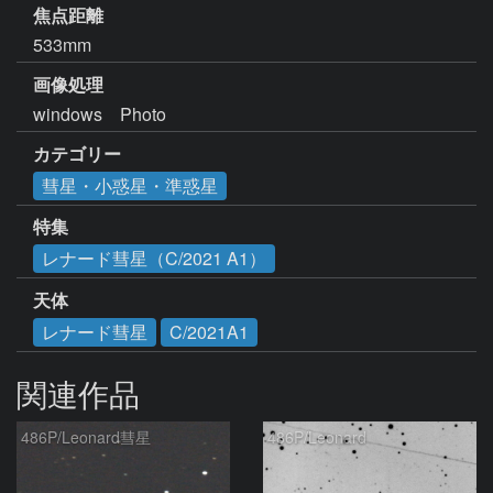
焦点距離
533mm
画像処理
windows　Photo
カテゴリー
彗星・小惑星・準惑星
特集
レナード彗星（C/2021 A1）
天体
レナード彗星
C/2021A1
関連作品
486P/Leonard彗星
486P/Leonard