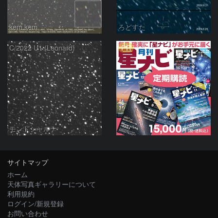
kem.kem
ろどすた
PR
C/2022 U1 (Leonard)
モンドシャルナ
サイトマップ
ホーム
天体写真ギャラリーについて
利用規約
ログイン/新規登録
お問い合わせ