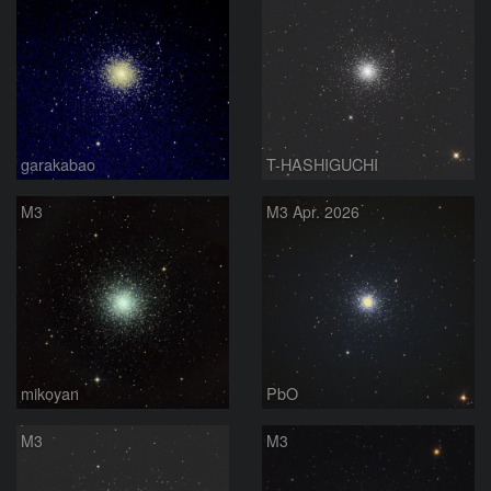
garakabao
T-HASHIGUCHI
M3
M3 Apr. 2026
mikoyan
PbO
M3
M3