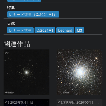
特集
レナード彗星（C/2021 A1）
天体
レナード彗星
C/2021A1
Leonard
M3
関連作品
M3
M3
kuma-
r_usami
M3 2026‎年5月11日
M3球状星団 2026/05/11