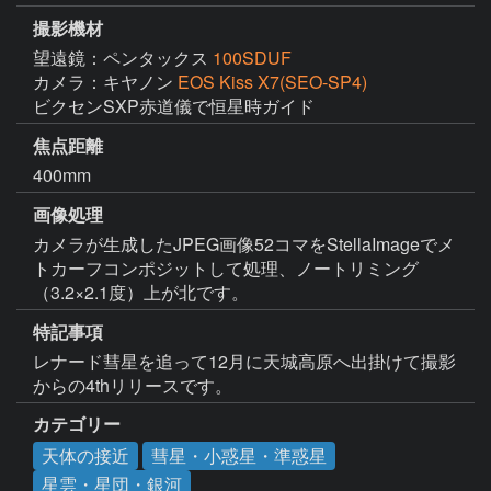
撮影機材
望遠鏡：ペンタックス
100SDUF
カメラ：キヤノン
EOS Kiss X7(SEO-SP4)
ビクセンSXP赤道儀で恒星時ガイド
焦点距離
400mm
画像処理
カメラが生成したJPEG画像52コマをStellaImageでメ
トカーフコンポジットして処理、ノートリミング
（3.2×2.1度）上が北です。
特記事項
レナード彗星を追って12月に天城高原へ出掛けて撮影
からの4thリリースです。
カテゴリー
天体の接近
彗星・小惑星・準惑星
星雲・星団・銀河