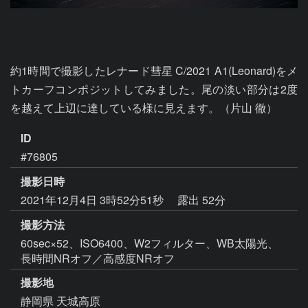
約1時間で撮影したレナード彗星 C/2021 A1(Leonard)をメ
トカーフコンポジットしてみました。尾の淡い部分は2度
を越えて上辺に達している様に見えます。（片山 徹）
ID
#76805
撮影日時
2021年12月4日 3時52分51秒
露出 52分
撮影方法
60sec×52、ISO6400、W2フィルター、WB太陽光、
長時間NRオフ／高感度NRオフ
撮影地
静岡県 天城高原