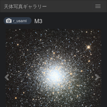
天体写真ギャラリー
Togg
navig
M3
r_usami