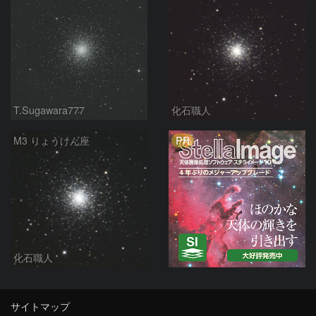
T.Sugawara777
化石職人
PR
M3 りょうけん座
化石職人
サイトマップ