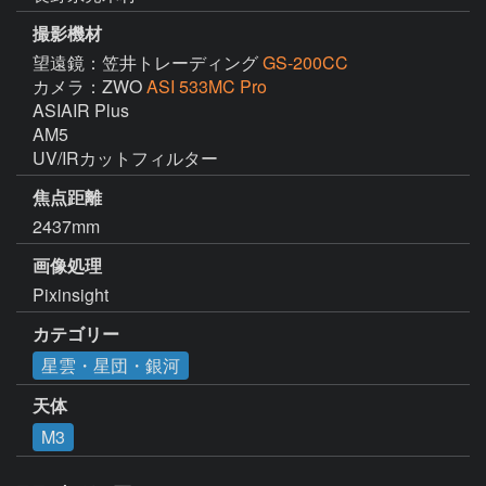
撮影機材
望遠鏡：笠井トレーディング
GS-200CC
カメラ：ZWO
ASI 533MC Pro
ASIAIR Plus

AM5

UV/IRカットフィルター
焦点距離
2437mm
画像処理
Pixinsight
カテゴリー
星雲・星団・銀河
天体
M3