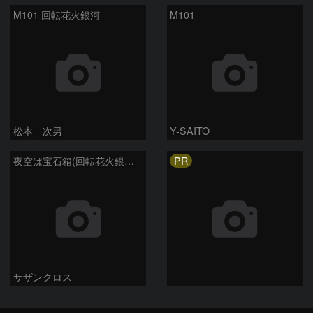
M101 回転花火銀河
M101
松本 次男
Y-SAITO
PR
夜空は宝石箱(回転花火銀河 M101) Seestar50
サザンクロス