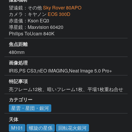
望遠鏡：その他
Sky Rover 80APO
カメラ：キヤノン
EOS 300D
赤道儀：Kson EQ3

導星鏡：Maxvision 60420

Philips ToUcam 840K
焦点距離
480mm
画像処理
IRIS,PS CS3,nEO iMAGING,Neat Image 5.0 Pro+ 
特記事項
亮フレーム12枚、暗いフレーム1枚、平場1枚重ね合せ
カテゴリー
星雲・星団・銀河
天体
M101
螺旋の星係
回転花火銀河