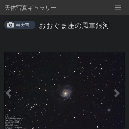
天体写真ギャラリー
Togg
navig
おおぐま座の風車銀河
韦大宝