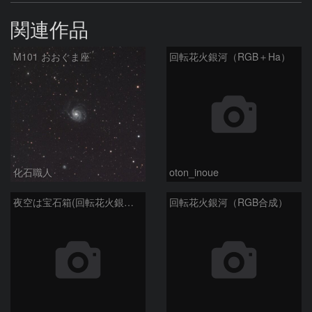
関連作品
M101 おおぐま座
回転花火銀河（RGB＋Ha）
化石職人
oton_inoue
夜空は宝石箱(回転花火銀河 M101) Seestar50
回転花火銀河（RGB合成）