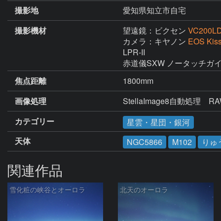
撮影地
愛知県知立市自宅
撮影機材
望遠鏡：ビクセン
VC200L
カメラ：キヤノン
EOS K
LPR-II

赤道儀SXW ノータッチガ
焦点距離
1800mm
画像処理
StellaImage8自動処
カテゴリー
星雲・星団・銀河
天体
NGC5866
M102
りゅ
関連作品
雪化粧の峡谷とオーロラ
北天のオーロラ