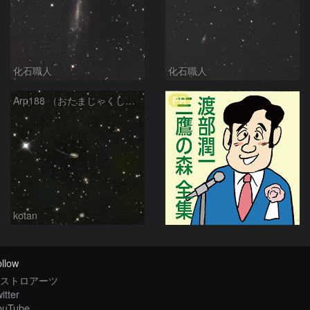
化石職人
化石職人
PR
Arp188 （おたまじゃくし銀河 りゅう座）
kotan
llow
ストロアーツ
itter
ouTube