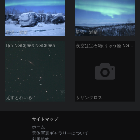
駒沢 満晴
駒沢 満晴
Dra NGC5963 NGC5965
夜空は宝石箱(りゅう座 NGC4236) Seestar50
えすとれいる
サザンクロス
サイトマップ
ホーム
天体写真ギャラリーについて
利用規約