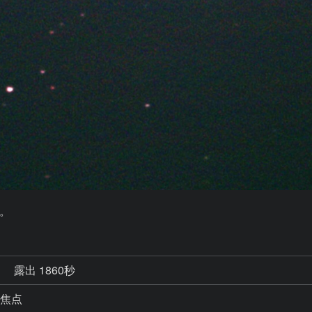
。
秒
露出 1860秒
 直焦点