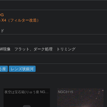
DG
iss X4（フィルター改造）
イド
理　RAW現像　フラット、ダーク処理　トリミング
う座
レンズ状銀河
夜空は宝石箱(りゅう座 NGC6503) Seestar50
NGC3115