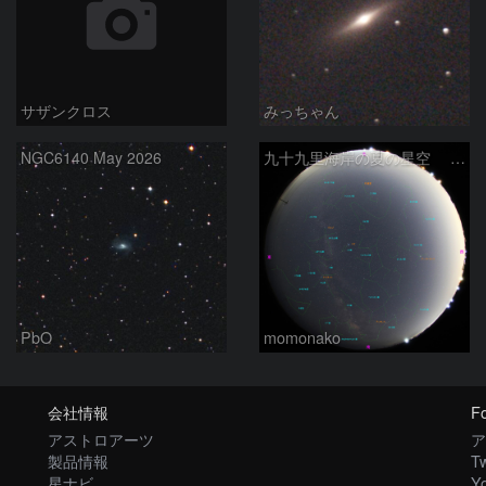
サザンクロス
みっちゃん
NGC6140 May 2026
九十九里海岸の夏の星空 260518
PbO
momonako
会社情報
Fo
アストロアーツ
ア
製品情報
Tw
星ナビ
Y