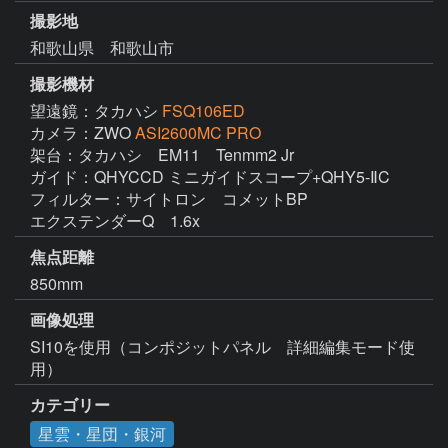
撮影地
和歌山県 和歌山市
撮影機材
望遠鏡：タカハシ
FSQ106ED
カメラ：ZWO
ASI2600MC PRO
架台：タカハシ　EM11　Tenmm2 Jr  

ガイド：QHYCCD ミニガイドスコープ+QHY5-ⅡC　

フィルター：サイトロン　コメットBP 

焦点距離
850mm
画像処理
SI10を使用（コンポジットパネル　詳細編集モード使
用）　
カテゴリー
星雲・星団・銀河