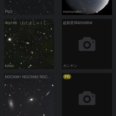
PbO
momonako
Arp188 （おたまじゃくし銀河 りゅう座）
超新星SN2026Kid
kotan
ガンヤン
PR
NGC5981 NGC5982 NGC5985 りゅう座