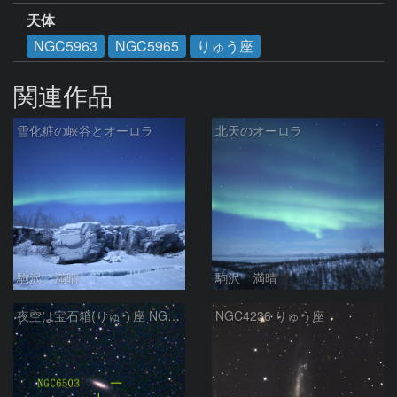
天体
NGC5963
NGC5965
りゅう座
関連作品
雪化粧の峡谷とオーロラ
北天のオーロラ
駒沢 満晴
駒沢 満晴
夜空は宝石箱(りゅう座 NGC6503) Seestar50
NGC4236 りゅう座