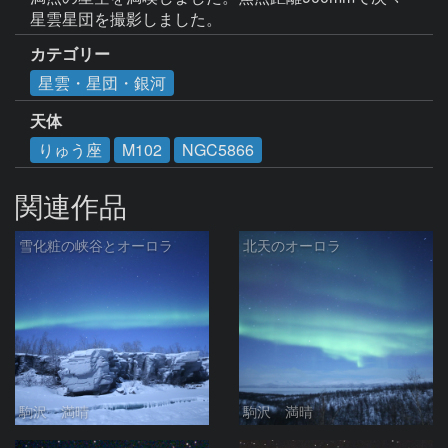
星雲星団を撮影しました。
カテゴリー
星雲・星団・銀河
天体
りゅう座
M102
NGC5866
関連作品
雪化粧の峡谷とオーロラ
北天のオーロラ
駒沢 満晴
駒沢 満晴