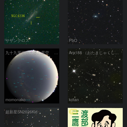
サザンクロス
PbO
九十九里海岸の夏の星空 260518
Arp188 （おたまじゃくし銀河 りゅう座）
momonako
kotan
PR
超新星SN2026Kid