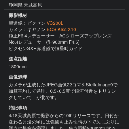
静岡県 天城高原
撮影機材
望遠鏡：ビクセン
VC200L
カメラ：キヤノン
EOS Kiss X10
純正F6.4レデューサー＋ACクローズアップレンズ 
No.4レデューサー(fl=900mm F4.5)

ビクセンSXP赤道儀で恒星時ガイド
焦点距離
1800mm
画像処理
カメラが生成したJPEG画像22コマをStellaImage9で
加算平均して処理、0.5×0.5度で銀河付近をトリミン
グしていて上が北です。
特記事項
4/18天城高原で撮影からの10thリリースです。日付が
変わる月没の頃には強風も止み快晴の下で久しぶりに
満点の星空を満喫しました。焦点距離900mmで次々