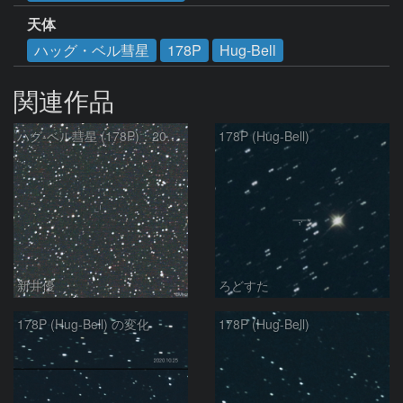
天体
ハッグ・ベル彗星
178P
Hug-Bell
関連作品
ハグ-ベル彗星 (178P)：2021/02/10
178P (Hug-Bell)
新井優
ろどすた
178P (Hug-Bell) の変化
178P (Hug-Bell)