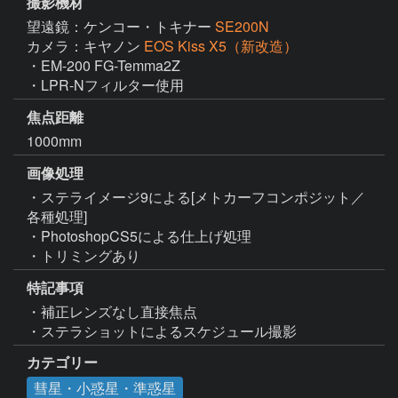
撮影機材
望遠鏡：ケンコー・トキナー
SE200N
カメラ：キヤノン
EOS Kiss X5（新改造）
・EM-200 FG-Temma2Z

・LPR-Nフィルター使用
焦点距離
1000mm
画像処理
・ステライメージ9による[メトカーフコンポジット／
各種処理]

・PhotoshopCS5による仕上げ処理

・トリミングあり
特記事項
・補正レンズなし直接焦点

・ステラショットによるスケジュール撮影
カテゴリー
彗星・小惑星・準惑星