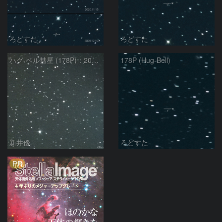
ろどすた
ろどすた
ハグ-ベル彗星 (178P)：2020/10/26
178P (Hug-Bell)
新井優
ろどすた
PR