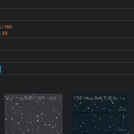
160
s X5
ハグ-ベル彗星(178P)：2021/01/08
178P (Hug-Bell) の変化