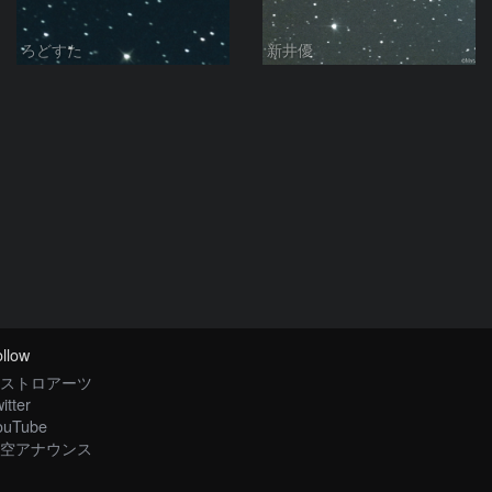
ろどすた
新井優
llow
ストロアーツ
itter
ouTube
空アナウンス