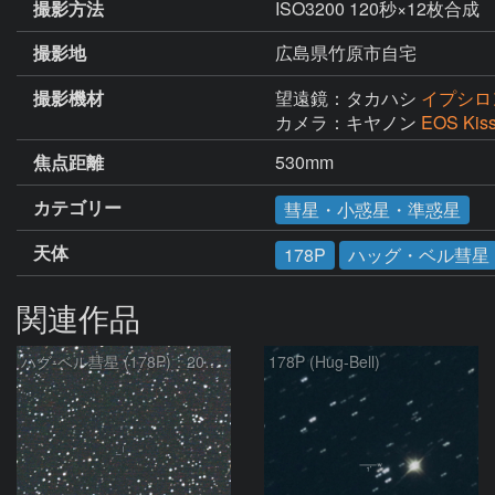
撮影方法
ISO3200 120秒×12枚合成
撮影地
広島県竹原市自宅
撮影機材
望遠鏡：タカハシ
イプシロン
カメラ：キヤノン
EOS Kis
焦点距離
530mm
カテゴリー
彗星・小惑星・準惑星
天体
178P
ハッグ・ベル彗星
関連作品
ハグ-ベル彗星 (178P)：2021/02/10
178P (Hug-Bell)