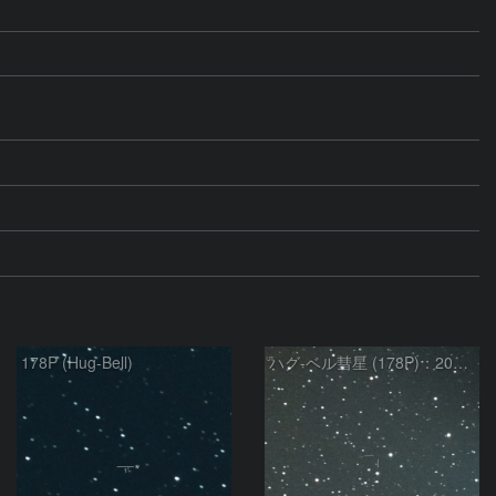
178P (Hug-Bell)
ハグ-ベル彗星 (178P)：2020/10/26