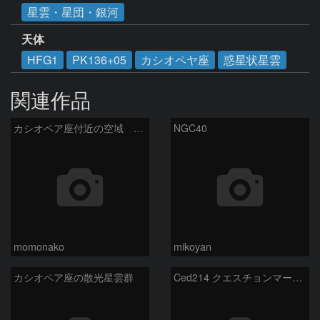
星雲・星団・銀河
天体
HFG1
PK136+05
カシオペヤ座
惑星状星雲
関連作品
カシオペア座付近の空域 260720
NGC40
momonako
mikoyan
カシオペア座の散光星雲群
Ced214 クエスチョンマーク星雲の“心臓部”