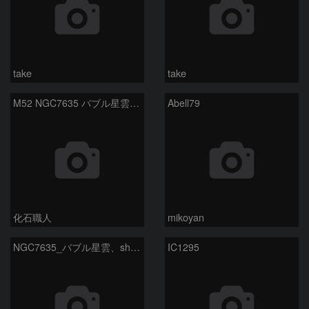
take
take
M52 NGC7635 バブル星雲 Sh2-159 カシオペア座
Abell79
化石職人
mikoyan
NGC7635_バブル星雲、sh2-157_くわがた星雲
IC1295