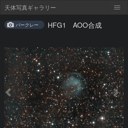
天体写真ギャラリー
Togg
navig
HFG1 AOO合成
バークレー