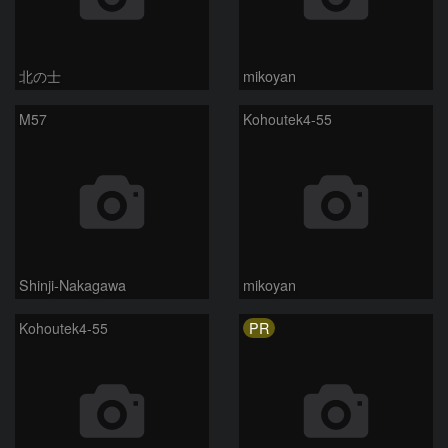
北の士
mikoyan
M57
Kohoutek4-55
Shinji-Nakagawa
mikoyan
PR
Kohoutek4-55