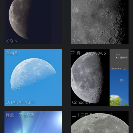
となり
かあ
今朝月
「月」2026/08/05
O.TAKAHASHI
Condor57
極北・天地輝彩
二十三日月(月齢21.4)