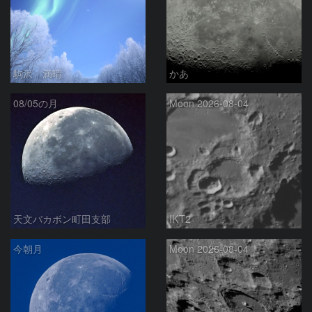
駒沢 満晴
かあ
08/05の月
Moon 2026-08-04
天文バカボン町田支部
IKT2
今朝月
Moon 2026-08-04