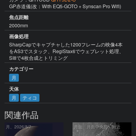
GP赤道儀(改：With EQ5-GOTO + Synscan Pro Wifi)
焦点距離
2000mm
画像処理
SharpCapでキャプチャした1200フレームの映像4本
をAS3でスタック、RegiStax6でウェブレット処理、
SI8で4枚合成とトリミング
カテゴリー
月
天体
月
ティコ
関連作品
月、2026/8/7
月面「月面中央部」附近