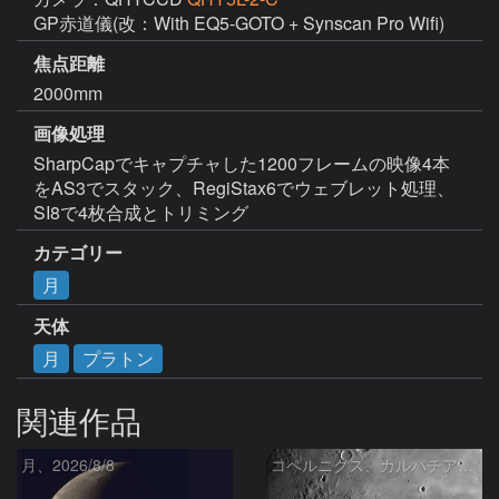
GP赤道儀(改：With EQ5-GOTO + Synscan Pro Wifi)
焦点距離
2000mm
画像処理
SharpCapでキャプチャした1200フレームの映像4本
をAS3でスタック、RegiStax6でウェブレット処理、
SI8で4枚合成とトリミング
カテゴリー
月
天体
月
プラトン
関連作品
月、2026/8/8
コペルニクス、カルパチア山脈付近