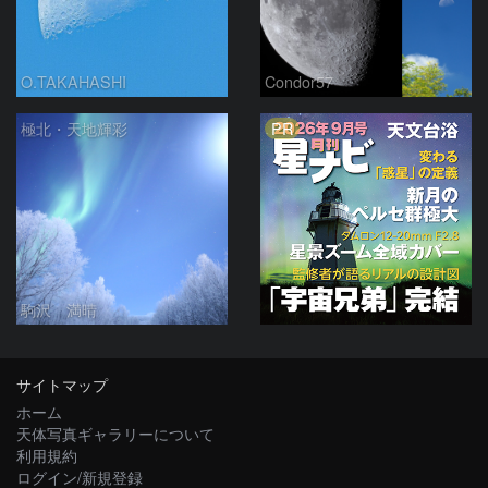
O.TAKAHASHI
Condor57
PR
極北・天地輝彩
駒沢 満晴
サイトマップ
ホーム
天体写真ギャラリーについて
利用規約
ログイン/新規登録