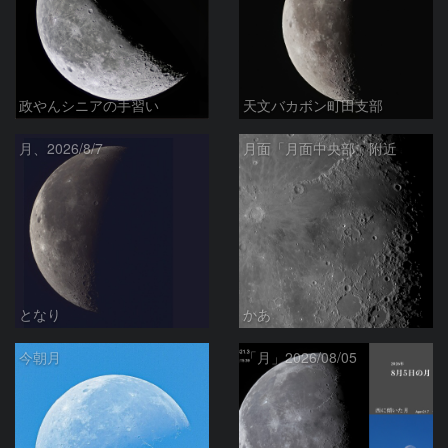
政やんシニアの手習い
天文バカボン町田支部
月、2026/8/7
月面「月面中央部」附近
となり
かあ
今朝月
「月」2026/08/05