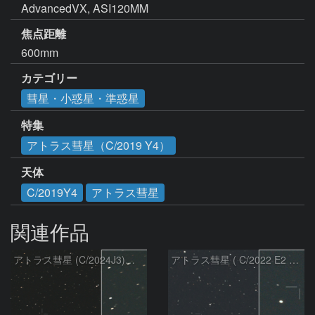
AdvancedVX, ASI120MM
焦点距離
600mm
カテゴリー
彗星・小惑星・準惑星
特集
アトラス彗星（C/2019 Y4）
天体
C/2019Y4
アトラス彗星
関連作品
アトラス彗星 (C/2024J3)：2026/08/05
アトラス彗星 ( C/2022 E2 )：2026/07/27