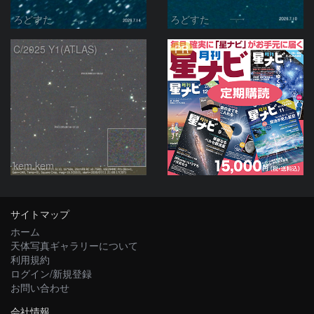
ろどすた
ろどすた
PR
C/2025 Y1(ATLAS)
kem.kem
サイトマップ
ホーム
天体写真ギャラリーについて
利用規約
ログイン/新規登録
お問い合わせ
会社情報