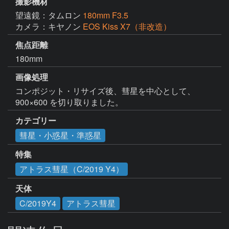
撮影機材
望遠鏡：タムロン
180mm F3.5
カメラ：キヤノン
EOS Kiss X7（非改造）
焦点距離
180mm
画像処理
コンポジット・リサイズ後、彗星を中心として、
900×600 を切り取りました。
カテゴリー
彗星・小惑星・準惑星
特集
アトラス彗星（C/2019 Y4）
天体
C/2019Y4
アトラス彗星