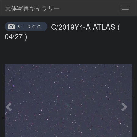
天体写真ギャラリー
Togg
navig
C/2019Y4-A ATLAS (
ＶＩＲＧＯ
04/27 )