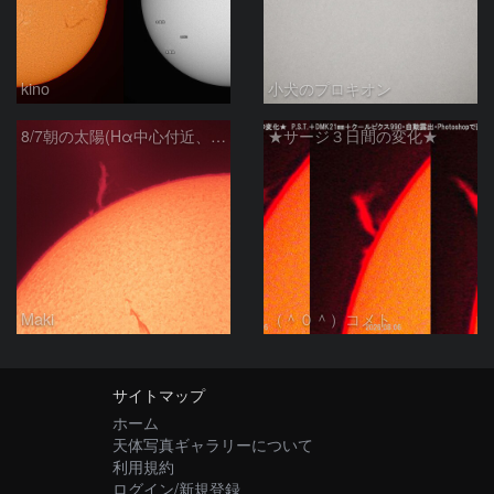
kino
小犬のプロキオン
8/7朝の太陽(Hα中心付近、プロミネンス)
★サージ３日間の変化★
Maki
（＾０＾）コメト
サイトマップ
ホーム
天体写真ギャラリーについて
利用規約
ログイン/新規登録