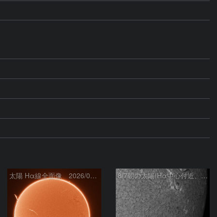
太陽 Hα線全面像 2026/08/07
8/7朝の太陽(Hα中心付近、4498、4502付近)