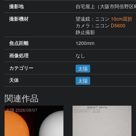
撮影地
自宅屋上（大阪市阿倍野区
撮影機材
望遠鏡：ニコン
10cm屈折
カメラ：ニコン
D5600
静止撮影
焦点距離
1200mm
画像処理
なし
カテゴリー
太陽
天体
太陽
関連作品
太陽 2026/08/07
2026/8/7 太陽