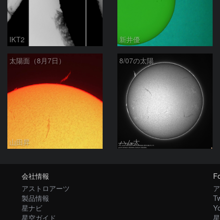
IKT2
新井優
太陽面（8月7日）
8/07の太陽
山田昇
ハム太
会社情報
Fo
アストロアーツ
ア
製品情報
Tw
星ナビ
Y
星空ガイド
星