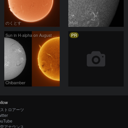
のくとす
Maki
PR
Sun in H-alpha on August 7, 2026
Chibamber
llow
ストロアーツ
itter
ouTube
空アナウンス