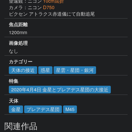
望遠鏡：ニコン
10cm屈折
カメラ：ニコン
D750
ビクセン アトラクス赤道儀にて自動追尾
焦点距離
1200mm
画像処理
なし
カテゴリー
天体の接近
惑星
星雲・星団・銀河
特集
2020年4月4日 金星とプレアデス星団の大接近
天体
金星
プレアデス星団
M45
関連作品