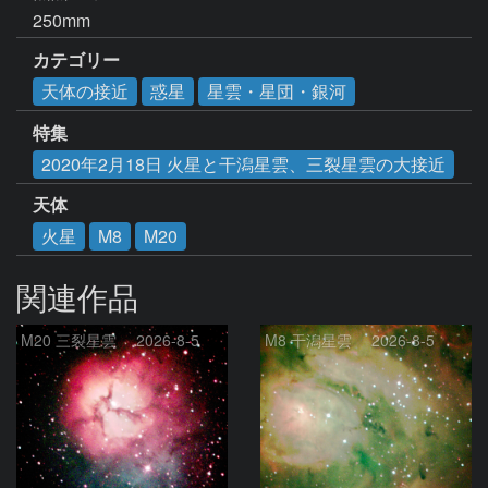
250mm
カテゴリー
天体の接近
惑星
星雲・星団・銀河
特集
2020年2月18日 火星と干潟星雲、三裂星雲の大接近
天体
火星
M8
M20
関連作品
M20 三裂星雲 2026-8-5
M8 干潟星雲 2026-8-5