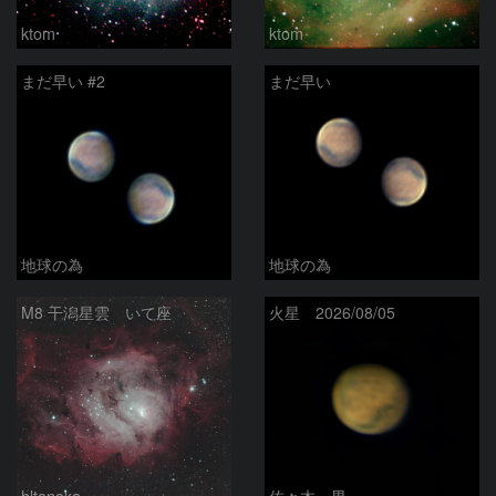
ktom
ktom
まだ早い #2
まだ早い
地球の為
地球の為
M8 干潟星雲 いて座
火星 2026/08/05
hltanaka
佐々木一男