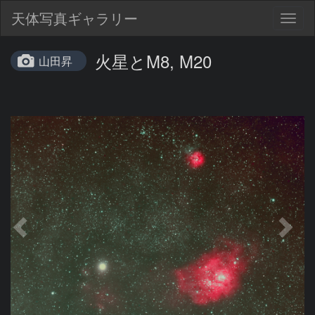
天体写真ギャラリー
Togg
navig
火星とM8, M20
山田昇