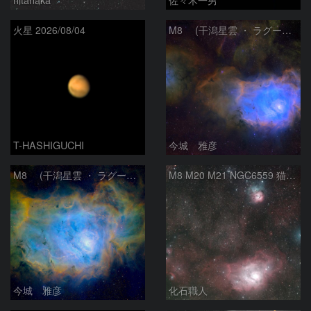
火星 2026/08/04
M8 (干潟星雲 ・ ラグーン（Lagoon）星雲)
T-HASHIGUCHI
今城 雅彦
M8 (干潟星雲 ・ ラグーン（Lagoon）星雲)
M8 M20 M21 NGC6559 猫の手星雲 いて座
今城 雅彦
化石職人