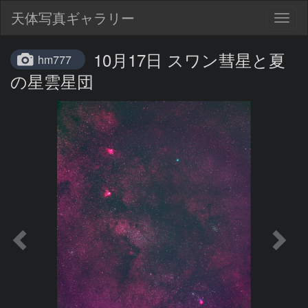
天体写真ギャラリー
Togg
navig
10月17日 スワン彗星と夏
hm777
の星雲星団