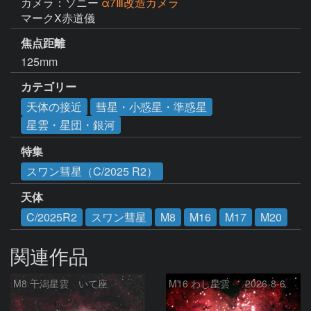
カメラ：ソニー
α7Ⅲ改造カメラ
マークX赤道儀
焦点距離
125mm
カテゴリー
天体の接近
彗星・小惑星・準惑星
星雲・星団・銀河
特集
スワン彗星（C/2025 R2）
天体
C/2025R2
スワン彗星
M8
M16
M17
M20
関連作品
M8 干潟星雲 いて座
M16 わし星雲 2026-8-6