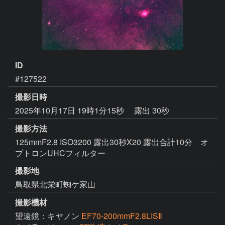
ID
#127522
撮影日時
2025年10月17日 19時1分15秒
露出 30秒
撮影方法
125mmF2.8 ISO3200 露出30秒X20 露出合計10分 オ
プトロンUHCフィルター
撮影地
鳥取県北栄町蜘ケ家山
撮影機材
望遠鏡：キヤノン
EF70-200mmF2.8LISⅡ