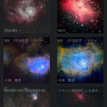
hltanaka
ktom
M8 (干潟星雲 ・ ラグーン（Lagoon）星雲)
M8 (干潟星雲 ・ ラグーン（Lagoon）星雲)
今城 雅彦
今城 雅彦
M8 M20 M21 NGC6559 猫の手星雲 いて座
スマート望遠鏡による満月下の星雲（M16,NGC6960）