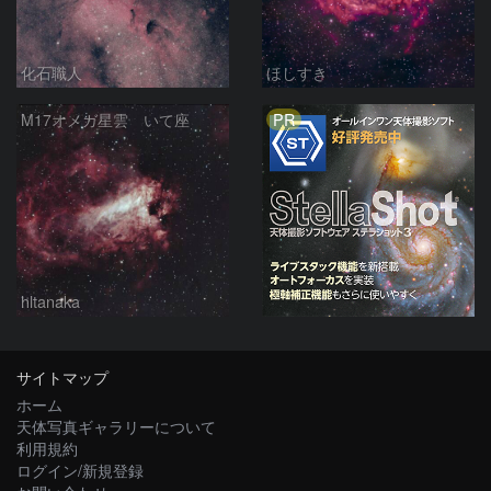
化石職人
ほしすき
PR
M17オメガ星雲 いて座
hltanaka
サイトマップ
ホーム
天体写真ギャラリーについて
利用規約
ログイン/新規登録