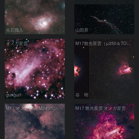
化石職人
山田昇
オメガ星雲
M17散光星雲（μ250＆TOA130）
gungun
谷 明
M17 オメガ星雲 M24 バンビの横顔 いて座
M17 散光星雲 オメガ星雲