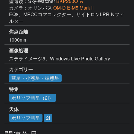
望遠鏡：Sky-Watcher
BKP250OTA
カメラ：オリンパス
OM-D E-M5 Mark II
EQ8、MPCCコマコレクター、サイトロンLPR-Nフィ
ルター
焦点距離
1000mm
画像処理
ステライメージ8、Windows Live Photo Gallery
カテゴリー
彗星・小惑星・準惑星
特集
ボリソフ彗星（2I）
天体
ボリソフ彗星
2I