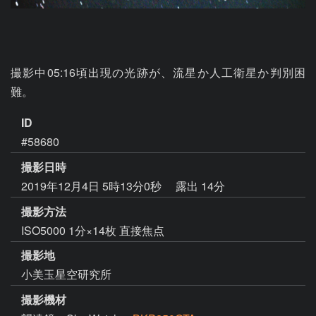
撮影中05:16頃出現の光跡が、流星か人工衛星か判別困
難。
ID
#58680
撮影日時
2019年12月4日 5時13分0秒
露出 14分
撮影方法
ISO5000 1分×14枚 直接焦点
撮影地
小美玉星空研究所
撮影機材