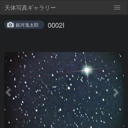
天体写真ギャラリー
Togg
navig
0002I
銀河鬼太郎