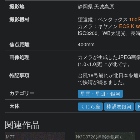
撮影地
静岡県 天城高原
撮影機材
望遠鏡：ペンタックス
100
カメラ：キヤノン
EOS Kis
ISO3200、WB太陽光、
焦点距離
400mm
画像処理
カメラが生成したJPEG画像
(1.0×1.0度)上が北です。
特記事項
台風18号崩れが北日本を通
で快晴が続きました。
カテゴリー
星雲・星団・銀河
天体
くじら座
棒渦巻銀河
関連作品
M77
NGC3726(棒渦巻銀河）