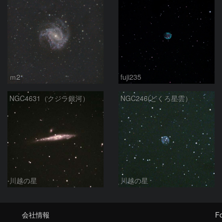
ｍ2
fuji235
NGC4631（クジラ銀河）
NGC246(どくろ星雲）
川越の星
川越の星
会社情報
Fo