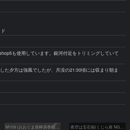
イド
otoshop5も使用しています。銀河付近をトリミングしていて
着した夕方は強風でしたが、月没の21:30頃には収まり朝ま
M109 (おおぐま座棒渦巻銀河）
夜空は宝石箱(くじら座 NGC1055) Seestar50