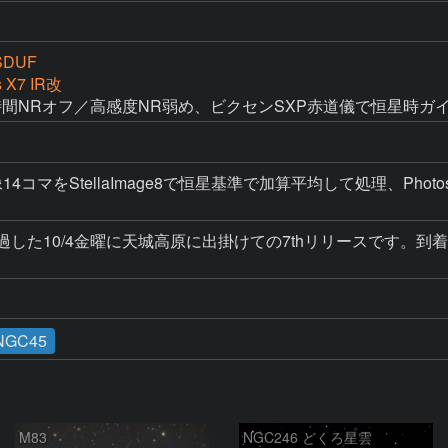
SDUF
s X7 IR改
長時間NRオフ／高感度NR弱め、ビクセンSXP赤道儀で恒星時ガ
14コマをStellaImage8で恒星基準で加算平均して処理、Ph
過した10/4金曜に天城高原に出掛けての7thリリースです。到
NGC45
M83
NGC246 どくろ星雲