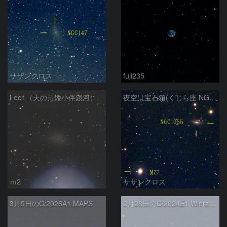
サザンクロス
fuji235
Leo1（天の川矮小伴銀河）
夜空は宝石箱(くじら座 NGC1055) Seestar50
ｍ2
サザンクロス
3月5日のC/2026A1 MAPS
2月28日のC/2024E1 Wierzchos