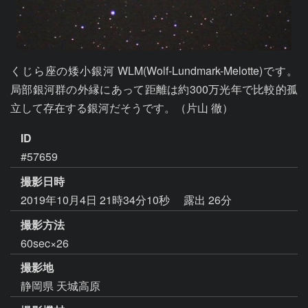
くじら座の矮小銀河 WLM(Wolf-Lundmark-Melotte)です。
局部銀河群の外縁にあって距離は約300万光年で比較的孤
立して存在する銀河だそうです。（片山 徹）
ID
#57659
撮影日時
2019年10月4日 21時34分10秒
露出 26分
撮影方法
60sec×26
撮影地
静岡県 天城高原