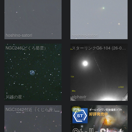
hoshino-satori
hoshino-satori
NGC246(どくろ星雲）
スターリンクG6-104 (26-02-23)
川越の星
alphavir
PR
NGC1042付近（くじら座）