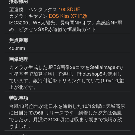
撮影機材
望遠鏡：ペンタックス
100SDUF
カメラ：キヤノン
EOS Kiss X7 IR改
ISO3200、WB太陽光、長時間NRオフ／高感度NR弱
め、ビクセンSXP赤道儀で恒星時ガイド
焦点距離
400mm
画像処理
カメラが生成したJPEG画像26コマをStellaImage8で
恒星基準で加算平均して処理、Photoshop5も使用し
ています。銀河付近をトリミングしていて(1.0×1.0度)
上が北です。
特記事項
台風18号崩れが北日本を通過した10/4金曜に天城高原
に出掛けての6thリリースです。到着した夕方は強風
でしたが、月没の21:30頃には収まり朝まで快晴が続
きました。