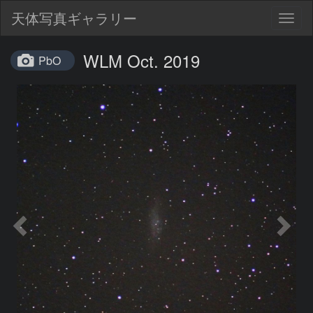
天体写真ギャラリー
Togg
navig
WLM Oct. 2019
PbO