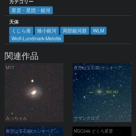
カテゴリー
星雲・星団・銀河
天体
くじら座
矮小銀河
局部銀河群
WLM
Wolf-Lundmark-Melotte
関連作品
M77
夜空は宝石箱(カシオペア座 NGC185) Seestar50
みっちゃん
サザンクロス
夜空は宝石箱(カシオペア座 NGC147) Seestar50
NGC246 どくろ星雲