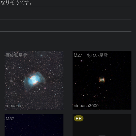
亜鈴状星雲
M27 あれい星雲
medaka
ninbasu3000
PR
M57