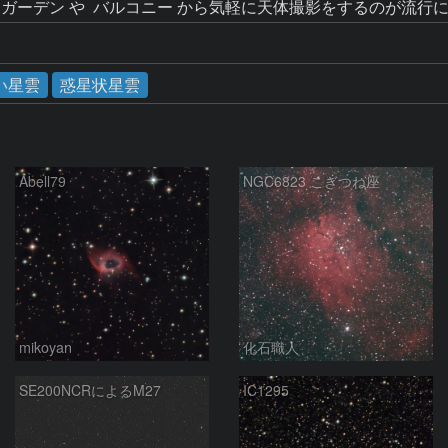
い星雲
惑星状星雲
Abell79
NGC6823 こぎつね座
mikoyan
化石職人
SE200NCRによるM27
IC1295