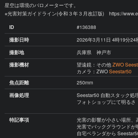
星空は環境のバロメーターです。

※光害対策ガイドライン(令和３年３月改訂版)　https://www.env.go.j
ID
#136388
撮影日時
2026年3月11日 4時19分2
撮影地
兵庫県 神戸市
撮影機材
望遠鏡：その他
ZWO Seest
カメラ：ZWO
Seestar50
焦点距離
250mm
画像処理
Seestar50 自動スタック処
フォトショップにて明るさ　
特記事項
光害の影響が小さい場所、
光害でバックグラウンドが
自宅ベランダから Seesta