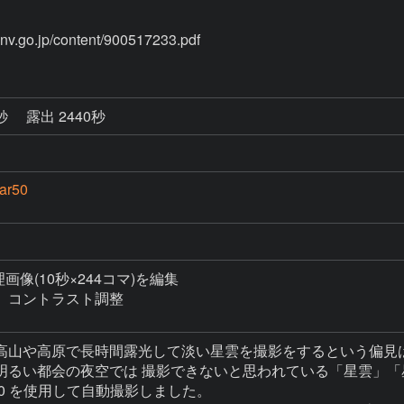
p/content/900517233.pdf
4秒
露出 2440秒
ar50
理画像(10秒×244コマ)を編集

コントラスト調整

高山や高原で長時間露光して淡い星雲を撮影をするという偏見は
明るい都会の夜空では 撮影できないと思われている「星雲」「
r50 を使用して自動撮影しました。
