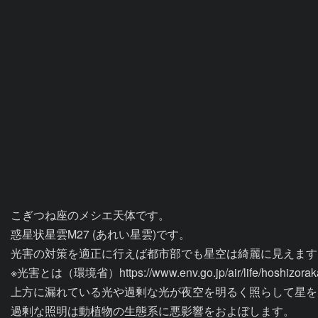
こぎつね座のメシエ天体です。

惑星状星雲M27 (あれい星雲)です。

光害の対策を適正に行えば都市部でも星空は綺麗に見えます。
※光害とは（環境省）https://www.env.go.jp/air/life/hoshizorakan
上方に漏れている光や過剰な光が夜空を明るく照らして星を
過剰な照明は動植物の生態系に悪影響をおよぼします。
