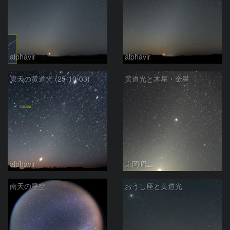
alphavir
alphavir
東天の黄道光 (25-10-03)
黄道光と木星・金星
alphavir
東岡昭二
南天の星空
おうし座と黄道光