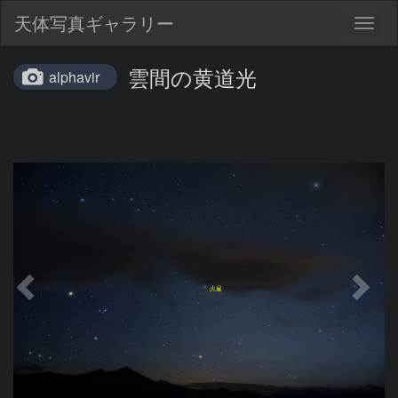
天体写真ギャラリー
Togg
navig
雲間の黄道光
alphavir