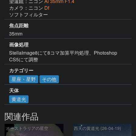
望遠鏡：ニコン
Ai 35mm F1.4
カメラ：ニコン
Df
ソフトフィルター
焦点距離
35mm
画像処理
StellaImage8にて8コマ加算平均処理、Photoshop 
CS5にて調整
カテゴリー
星座・星野
その他
天体
黄道光
関連作品
オーストラリアの星空
西天の黄道光 (26-04-19)