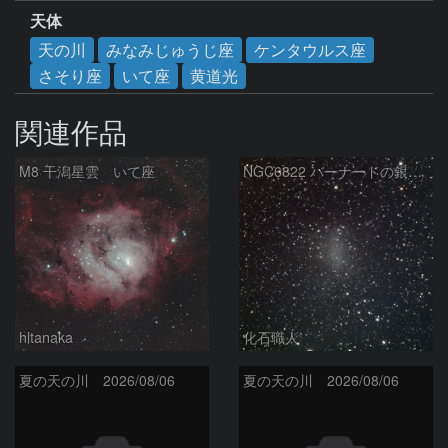
天体
天の川
みなみじゅうじ座
ケンタウルス座
さそり座
いて座
黄道光
関連作品
M8 干潟星雲 いて座
NGC6822 バーナードの銀河 いて座
hltanaka
化石職人
夏の天の川 2026/08/06
夏の天の川 2026/08/06