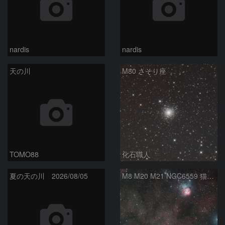
nardis
nardis
天の川
M80 さそり座
TOMO88
化石職人
夏の天の川 2026/08/05
M8 M20 M21 NGC6559 猫の手星雲 いて座