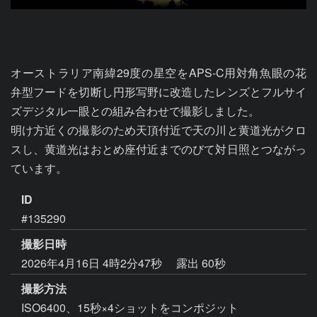
オーストラリア南緯29度の星空をAPS-C用対角魚眼の花
弁型フードを切断し円形写野に改造したレンズとフルサイ
ズデジタル一眼との組み合わせで撮影しました。

明け方近くの撮影のため天頂付近で天の川と黄道光がクロ
スし、黄道光はおとめ座付近までのびて対日照とつながっ
ています。
ID
#135290
撮影日時
2026年4月16日 4時2分47秒
露出 60秒
撮影方法
ISO6400、15秒×4ショットをコンポジット