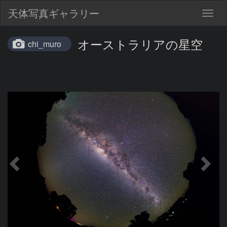
天体写真ギャラリー
Togg
navig
オーストラリアの星空
chi_muro