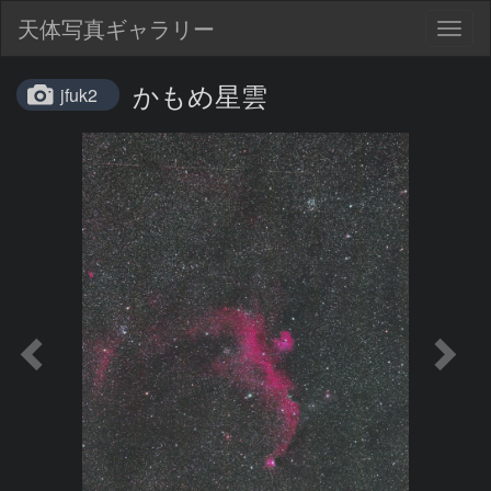
天体写真ギャラリー
Togg
navig
かもめ星雲
jfuk2