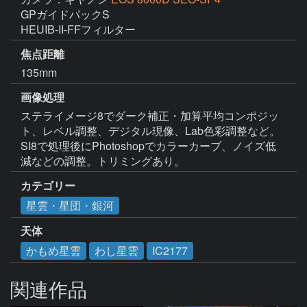
GPガイドパックS

HEUIB-II-FFフィルター
焦点距離
135mm
画像処理
ステライメージ8でダーク補正・加算平均コンポジッ
ト、レベル調整、デジタル現像、Lab色彩調整など。

SI8で処理後にPhotoshopでカラーカーブ、ノイズ低
減などの調整。トリミングあり。
カテゴリー
星雲・星団・銀河
天体
かもめ星雲
わし星雲
IC2177
関連作品