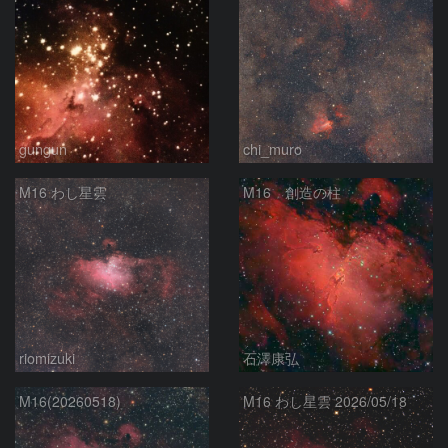
gungun
chi_muro
M16 わし星雲
M16 創造の柱
riomizuki
石澤康弘
M16(20260518)
M16 わし星雲 2026/05/18