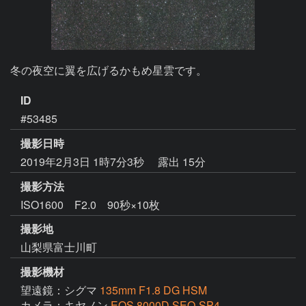
冬の夜空に翼を広げるかもめ星雲です。
ID
#53485
撮影日時
2019年2月3日 1時7分3秒
露出 15分
撮影方法
ISO1600 F2.0 90秒×10枚
撮影地
山梨県富士川町
撮影機材
望遠鏡：シグマ
135mm F1.8 DG HSM
カメラ：キヤノン
EOS 8000D SEO-SP4