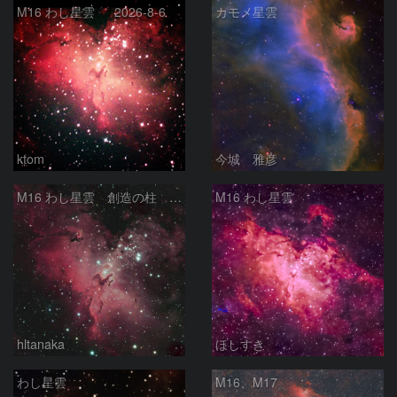
M16 わし星雲 2026-8-6
カモメ星雲
ktom
今城 雅彦
M16 わし星雲 創造の柱 へび座
M16 わし星雲
hltanaka
ほしすき
わし星雲
M16、M17