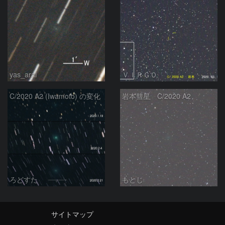
yas_arai
ＶＩＲＧＯ
C/2020 A2 (Iwamoto) の変化
岩本彗星 C/2020 A2
ろどすた
もとじ
サイトマップ