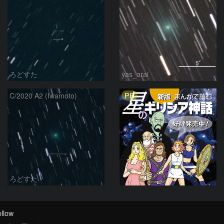
ろどすた
yas_arai
PR
C/2020 A2 (Iwamoto)
ろどすた
llow