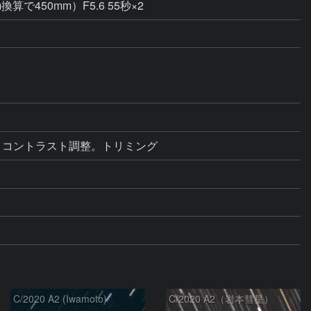
m換算で450mm）F5.6 55秒×2
ベル補正・コントラスト調整。トリミング
C/2020 A2 (Iwamoto)
C/2020 A2（岩本彗星）