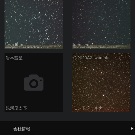
kem.kem
kem.kem
岩本彗星
C/2020A2 Iwamoto
銀河鬼太郎
モンドシャルナ
会社情報
Fo