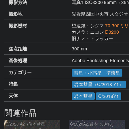
撮影方法
写真1 ISO3200 95mm（3
撮影地
愛媛県四国中央市 スタジオ
撮影機材
望遠鏡：シグマ
70-300ミリF
カメラ：ニコン
D3200
旧ナノ・トラッカー
焦点距離
300mm
画像処理
Adobe Photoshop
カテゴリー
彗星・小惑星・準惑星
特集
岩本彗星（C/2018 Y1）
天体
岩本彗星
C/2018Y1
関連作品
C/2020 A2（岩本彗星）
C/2020A2 岩本（03/16）