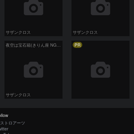
サザンクロス
サザンクロス
PR
夜空は宝石箱(きりん座 NGC2403) Seestar50
サザンクロス
llow
ストロアーツ
itter