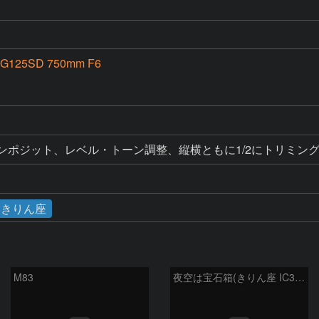
G125SD 750mm F6
ンポジット、レベル・トーン調整、縦横ともに1/2にトリミン
きりん座
M83
夜空は宝石箱(きりん座 IC342) Seestar50