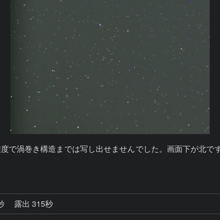
で渦巻き構造までは写し出せませんでした。画面下が北です。12
7秒
露出 315秒