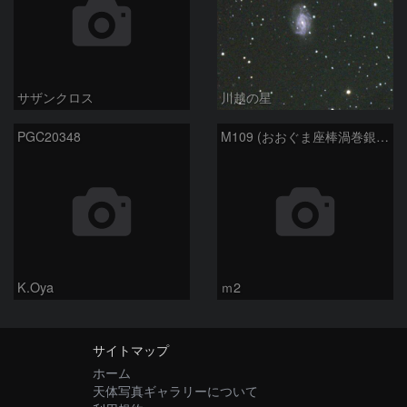
サザンクロス
川越の星
PGC20348
M109 (おおぐま座棒渦巻銀河）
K.Oya
ｍ2
サイトマップ
ホーム
天体写真ギャラリーについて