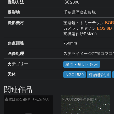
撮影方法
ISO2000
撮影地
千葉県匝瑳市飯塚
撮影機材
望遠鏡：トミーテック
BOR
カメラ：キヤノン
EOS 6D
高橋製作所EM200
焦点距離
750mm
画像処理
ステライメージ7で9コマコ
カテゴリー
星雲・星団・銀河
天体
NGC1530
棒渦巻銀河
関連作品
夜空は宝石箱(きりん座 NGC2403) Seestar50
NGC3726(棒渦巻銀河）