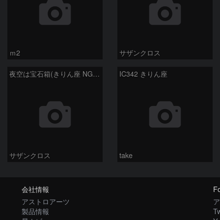
ｍ2
サザンクロス
夜空は宝石箱(きりん座 NGC2146) Seestar50
IC342 きりん座
サザンクロス
take
会社情報
Fo
アストロアーツ
ア
製品情報
Tw