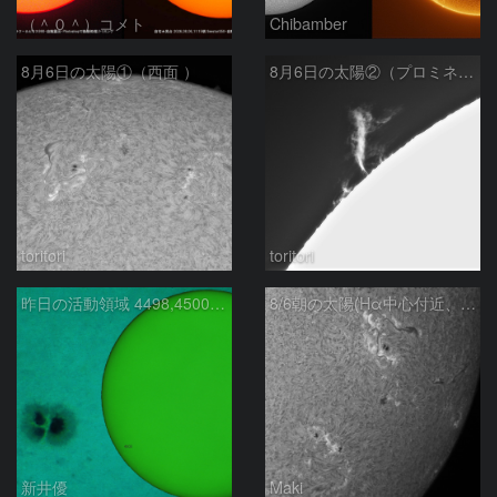
（＾０＾）コメト
Chibamber
8月6日の太陽①（西面 ）
8月6日の太陽②（プロミネン北東縁 ）
toritori
toritori
昨日の活動領域 4498,4500：2026/08/05
8/6朝の太陽(Hα中心付近、4498、4502付近)
新井優
Maki