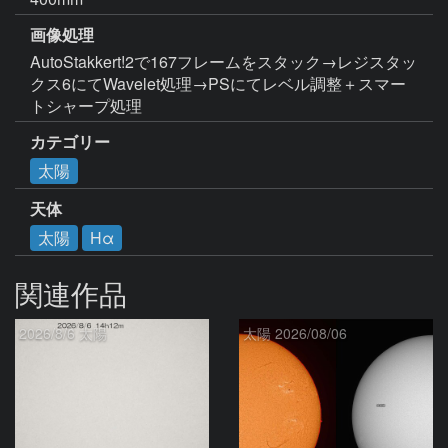
画像処理
AutoStakkert!2で167フレームをスタック→レジスタッ
クス6にてWavelet処理→PSにてレベル調整＋スマー
トシャープ処理
カテゴリー
太陽
天体
太陽
Hα
関連作品
2026/8/6 太陽
太陽 2026/08/06