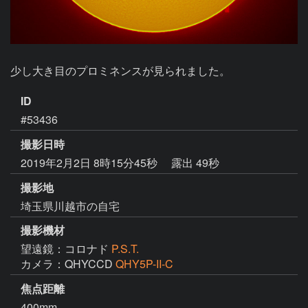
少し大き目のプロミネンスが見られました。
ID
#53436
撮影日時
2019年2月2日 8時15分45秒
露出 49秒
撮影地
埼玉県川越市の自宅
撮影機材
望遠鏡：コロナド
P.S.T.
カメラ：QHYCCD
QHY5P-II-C
焦点距離
400mm