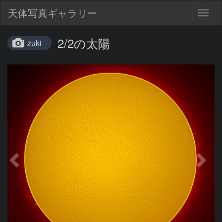
天体写真ギャラリー
Togg
navig
2/2の太陽
zuki