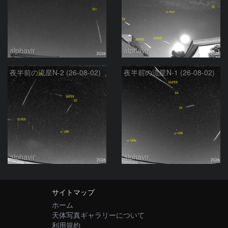
alphavir
alphavir
夜半前の流星N-2 (26-08-02)
夜半前の流星N-1 (26-08-02)
alphavir
alphavir
サイトマップ
ホーム
天体写真ギャラリーについて
利用規約