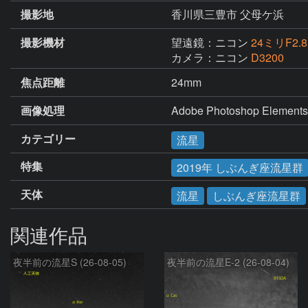
撮影地
香川県三豊市 父母ケ浜
撮影機材
望遠鏡：ニコン
24ミリF2.8
カメラ：ニコン
D3200
焦点距離
24mm
画像処理
Adobe Photoshop 
カテゴリー
流星
特集
2019年 しぶんぎ座流星群
天体
流星
しぶんぎ座流星群
関連作品
夜半前の流星S (26-08-05)
夜半前の流星E-2 (26-08-04)