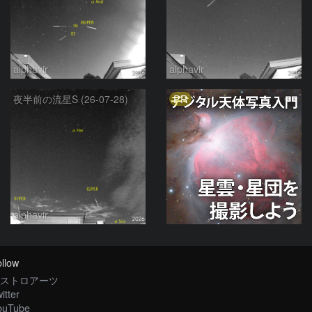
alphavir
alphavir
PR
夜半前の流星S (26-07-28)
alphavir
llow
ストロアーツ
itter
ouTube