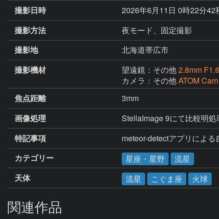
撮影日時
2026年6月11日 0時22分4
撮影方法
夜モード、固定撮影
撮影地
北海道帯広市
撮影機材
望遠鏡：その他
2.8mm F1.
カメラ：その他
ATOM Cam
焦点距離
3mm
画像処理
StellaImage 9にて比較明
特記事項
meteor-detectアプリに
カテゴリー
星座・星野
流星
天体
流星
こぐま座
火球
関連作品