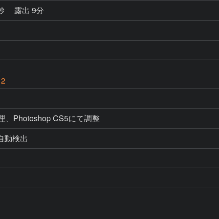
2秒
露出 9分
6
 2
処理、Photoshop CS5にて調整
よる自動検出