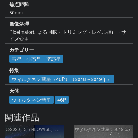
焦点距離
50mm
画像処理
Pixelmatorによる回転・トリミング・レベル補正・サ
イズ変更
カテゴリー
彗星・小惑星・準惑星
特集
ウィルタネン彗星（46P）（2018～2019年）
天体
ウィルタネン彗星
46P
関連作品
C/2020 F3（NEOWISE）の大きさを比較（180mmレンズ）
ウィルタネン彗星：2019/5/7