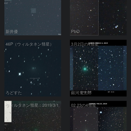
新井優
PbO
46P（ウィルタネン彗星）
3月2日の4彗星
ろどすた
銀河鬼太郎
ウィルタネン彗星：2019/3/1
02.23の4彗星