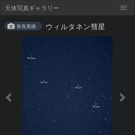
天体写真ギャラリー
Togg
navig
ウィルタネン彗星
奈良英雄