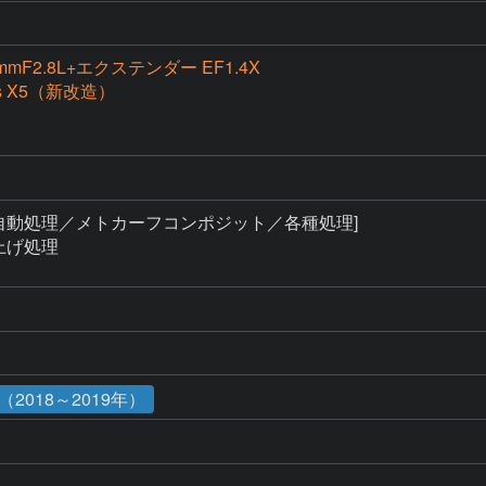
mmF2.8L+エクステンダー EF1.4X
ss X5（新改造）
自動処理／メトカーフコンポジット／各種処理]

上げ処理

2018～2019年）