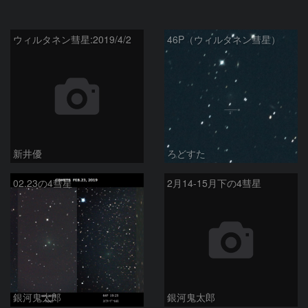
ウィルタネン彗星:2019/4/2
46P（ウィルタネン彗星）
新井優
ろどすた
02.23の4彗星
2月14-15月下の4彗星
銀河鬼太郎
銀河鬼太郎