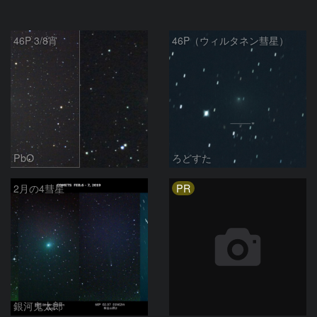
46P 3/8宵
46P（ウィルタネン彗星）
PbO
ろどすた
PR
2月の4彗星
銀河鬼太郎