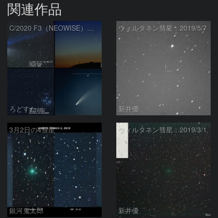
関連作品
C/2020 F3（NEOWISE）の大きさを比較（180mmレンズ）
ウィルタネン彗星：2019/5/7
ろどすた
新井優
3月2日の4彗星
ウィルタネン彗星：2019/3/1
銀河鬼太郎
新井優