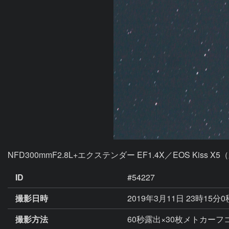
NFD300mmF2.8L+エクステンダー EF1.4X／EOS K
ID
#54227
撮影日時
2019年3月11日 23時15分
撮影方法
60秒露出×30枚メトカーフコン