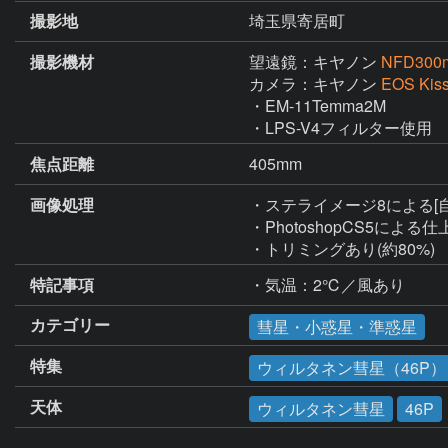
撮影地
埼玉県寄居町
撮影機材
望遠鏡：キヤノン
NFD300
カメラ：キヤノン
EOS Ki
・EM-11Temma2M

・LPS-V4フィルター使用
焦点距離
405mm
画像処理
・ステライメージ8による[
・PhotoshopCS5による仕
・トリミングあり(約80%)
特記事項
・気温：2℃／風あり
カテゴリー
彗星・小惑星・準惑星
特集
ウィルタネン彗星（46P）（
天体
ウィルタネン彗星
46P