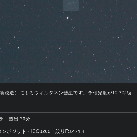
iss X5（新改造）によるウィルタネン彗星です。予報光度が12.7等級。
0秒
露出 30分
ポジット・ISO3200・絞りF3.4×1.4