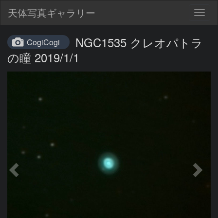
天体写真ギャラリー
Togg
navig
NGC1535 クレオパトラ
CogiCogi
の瞳 2019/1/1