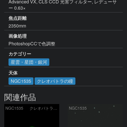
Advanced VX, CLS CCD 光害フィルター, レデューサ
ー 0.63×
焦点距離
2350mm
画像処理
PhotoshopCCで色調整
カテゴリー
星雲・星団・銀河
天体
NGC1535
クレオパトラの瞳
関連作品
NGC1535 クレオパトラの瞳星雲 2026-3-14
NGC1535