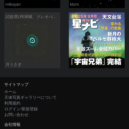
mikoyan
ktom
PR
試処理LRGB風 クレオパトラの瞳
月うさぎ
サイトマップ
ホーム
天体写真ギャラリーについて
利用規約
ログイン/新規登録
お問い合わせ
会社情報