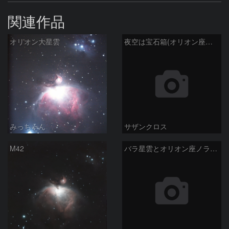
関連作品
オリオン大星雲
夜空は宝石箱(オリオン座大星雲 M42) Seestar50
みっちゃん
サザンクロス
M42
バラ星雲とオリオン座ノラマ50mm