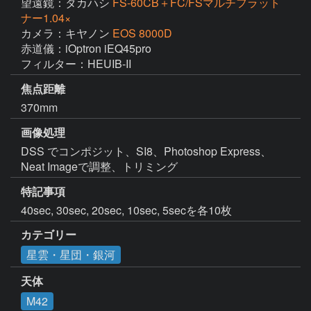
望遠鏡：タカハシ
FS-60CB＋FC/FSマルチフラット
ナー1.04×
カメラ：キヤノン
EOS 8000D
赤道儀：iOptron iEQ45pro

フィルター：HEUIB-II
焦点距離
370mm
画像処理
DSS でコンポジット、SI8、Photoshop Express、
Neat Imageで調整、トリミング
特記事項
40sec, 30sec, 20sec, 10sec, 5secを各10枚
カテゴリー
星雲・星団・銀河
天体
M42