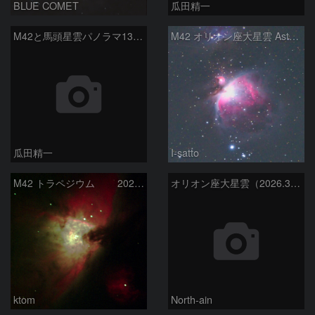
BLUE COMET
瓜田精一
M42と馬頭星雲パノラマ135mm
M42 オリオン座大星雲 AstroTracer Type3の威力
瓜田精一
I-satto
M42 トラペジウム 2026-3-14
オリオン座大星雲（2026.3.15）
ktom
North-ain