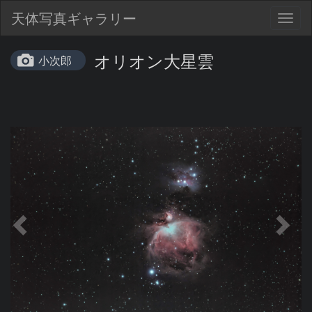
天体写真ギャラリー
Togg
navig
オリオン大星雲
小次郎