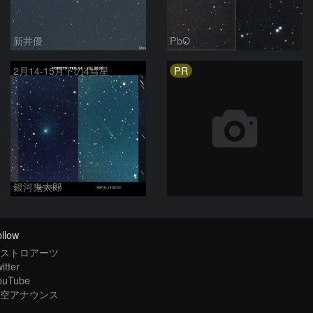
新井優
PbO
PR
2月14-15月下の4彗星
銀河鬼太郎
llow
ストロアーツ
itter
ouTube
空アナウンス