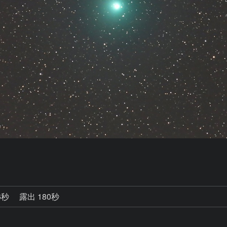
6秒
露出 180秒