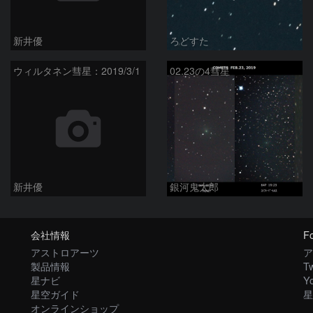
新井優
ろどすた
ウィルタネン彗星：2019/3/1
02.23の4彗星
新井優
銀河鬼太郎
会社情報
Fo
アストロアーツ
ア
製品情報
Tw
星ナビ
Y
星空ガイド
星
オンラインショップ