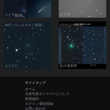
ろどすた
新井優
46P（ウィルタネン彗星）
3月2日の4彗星
ろどすた
銀河鬼太郎
サイトマップ
ホーム
天体写真ギャラリーについて
利用規約
ログイン/新規登録
お問い合わせ