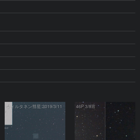
ウィルタネン彗星:2019/3/11
46P 3/8宵