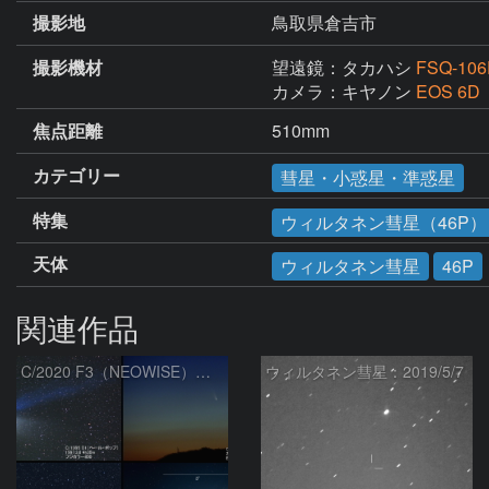
撮影地
鳥取県倉吉市
撮影機材
望遠鏡：タカハシ
FSQ-10
カメラ：キヤノン
EOS 6D
焦点距離
510mm
カテゴリー
彗星・小惑星・準惑星
特集
ウィルタネン彗星（46P）（
天体
ウィルタネン彗星
46P
関連作品
C/2020 F3（NEOWISE）の大きさを比較（180mmレンズ）
ウィルタネン彗星：2019/5/7