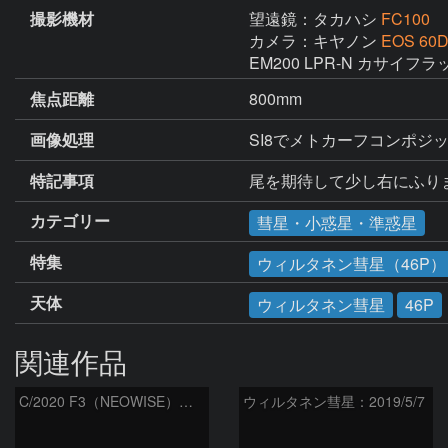
撮影機材
望遠鏡：タカハシ
FC100
カメラ：キヤノン
EOS 60
EM200 LPR-N カサイフ
焦点距離
800mm
画像処理
SI8でメトカーフコンポジ
特記事項
尾を期待して少し右にふり
カテゴリー
彗星・小惑星・準惑星
特集
ウィルタネン彗星（46P）（
天体
ウィルタネン彗星
46P
関連作品
C/2020 F3（NEOWISE）の大きさを比較（180mmレンズ）
ウィルタネン彗星：2019/5/7