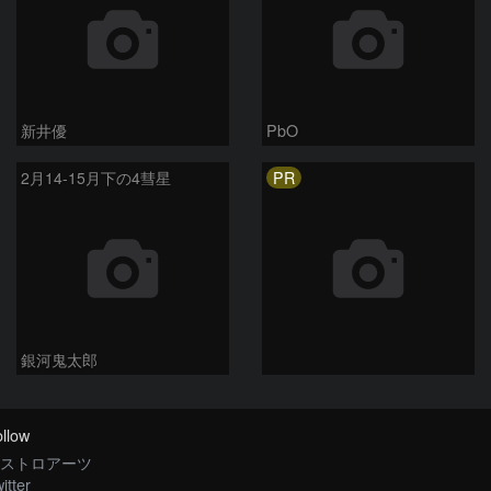
新井優
PbO
PR
2月14-15月下の4彗星
銀河鬼太郎
llow
ストロアーツ
itter