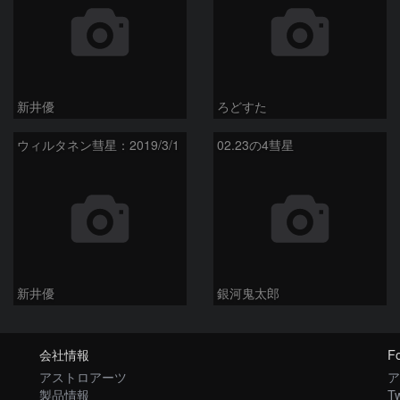
新井優
ろどすた
ウィルタネン彗星：2019/3/1
02.23の4彗星
新井優
銀河鬼太郎
会社情報
Fo
アストロアーツ
ア
製品情報
Tw