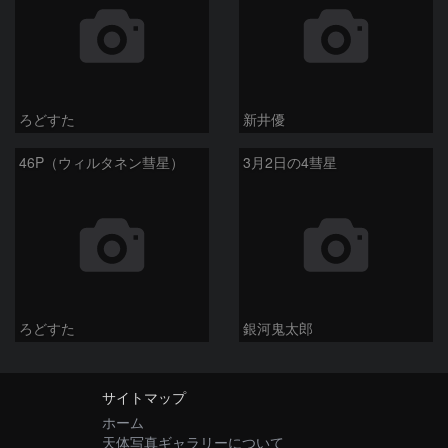
ろどすた
新井優
46P（ウィルタネン彗星）
3月2日の4彗星
ろどすた
銀河鬼太郎
サイトマップ
ホーム
天体写真ギャラリーについて