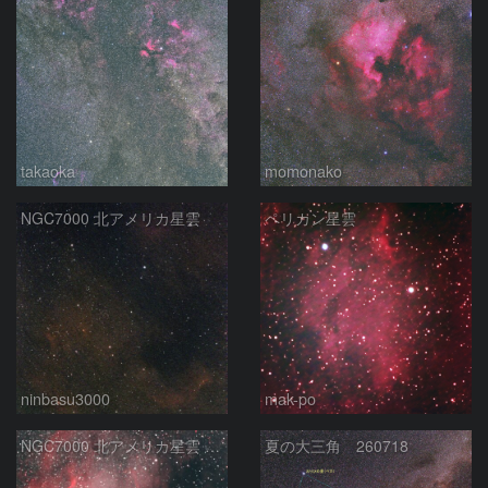
takaoka
momonako
NGC7000 北アメリカ星雲
ペリカン星雲
ninbasu3000
mak-po
NGC7000 北アメリカ星雲 IC5067~5070 ペリカン星雲 はくちょう座
夏の大三角 260718