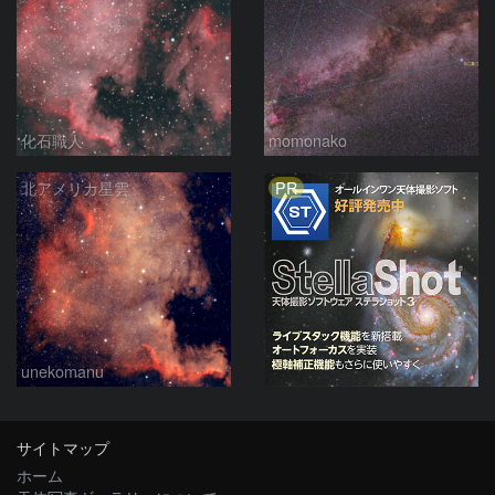
化石職人
momonako
PR
北アメリカ星雲
unekomanu
サイトマップ
ホーム