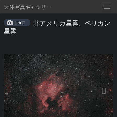
天体写真ギャラリー
Togg
navig
北アメリカ星雲、ペリカン
hideT
星雲