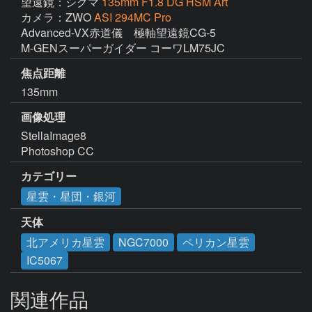
望遠鏡：シグマ
135mm F1.8 DG HSM Art
カメラ：ZWO
ASI 294MC Pro
Advanced-VX赤道儀　極軸望遠鏡CG-5

M-GENスーパーガイダー コーワLM75JC
焦点距離
135mm
画像処理
StellaImage8

Photoshop CC
カテゴリー
星雲・星団・銀河
天体
北アメリカ星雲
NGC7000
ペリカン星雲
IC5067
関連作品