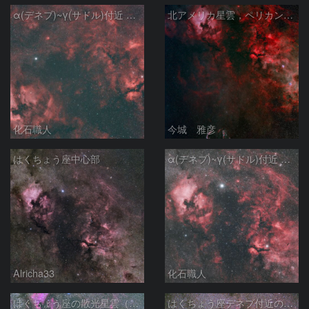
α(デネブ)~γ(サドル)付近 NGC7000 北アメリカ星雲 IC5067~5070 ペリカン星雲 Sh2-112 はくちょう座
北アメリカ星雲，ペリカン星雲，サドル付近，クレセント星雲，網状星雲・・・etc
化石職人
今城 雅彦
はくちょう座中心部
α(デネブ)~γ(サドル)付近 NGC7000 北アメリカ星雲 IC5067~5070 ペリカン星雲 はくちょう座
Alricha33
化石職人
はくちょう座の散光星雲（１００ｍｍ）
はくちょう座デネブ付近の空域 260720