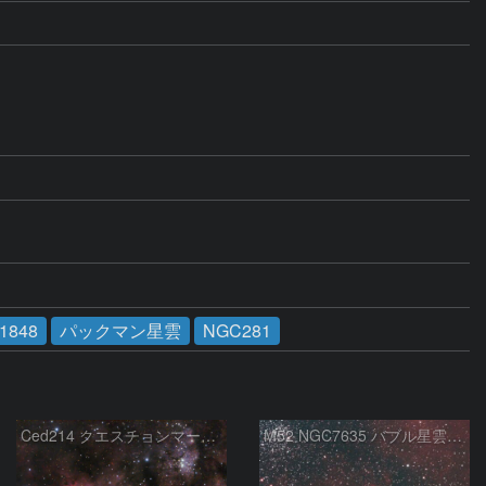
C1848
パックマン星雲
NGC281
Ced214 クエスチョンマーク星雲の“心臓部”
M52 NGC7635 バブル星雲 Sh2-159 カシオペア座