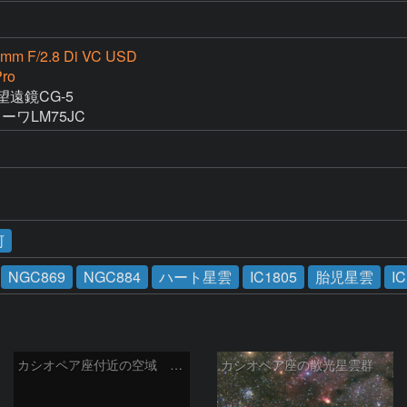
0mm F/2.8 Di VC USD
ro
望遠鏡CG-5

ーワLM75JC
河
NGC869
NGC884
ハート星雲
IC1805
胎児星雲
I
カシオペア座付近の空域 260720
カシオペア座の散光星雲群