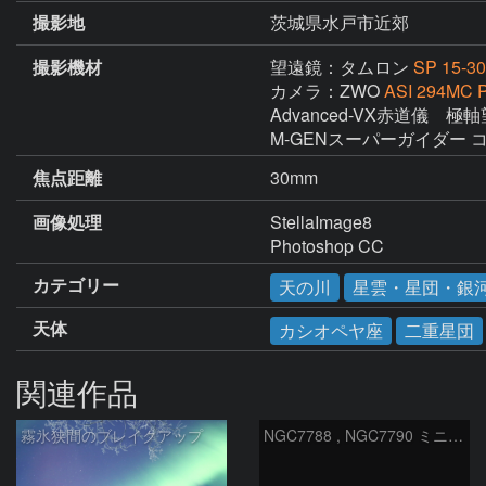
撮影地
茨城県水戸市近郊
撮影機材
望遠鏡：タムロン
SP 15-3
カメラ：ZWO
ASI 294MC P
Advanced-VX赤道儀　極軸
M-GENスーパーガイダー コ
焦点距離
30mm
画像処理
StellaImage8

Photoshop CC
カテゴリー
天の川
星雲・星団・銀
天体
カシオペヤ座
二重星団
関連作品
霧氷狭間のブレイクアップ
NGC7788 , NGC7790 ミニ二重星団