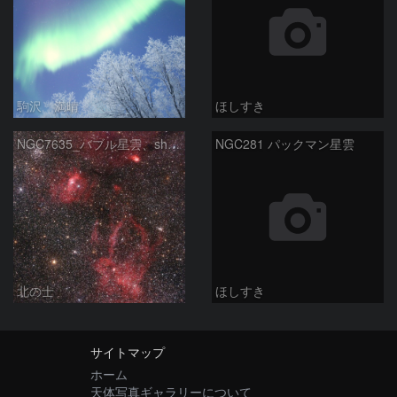
駒沢 満晴
ほしすき
NGC7635_バブル星雲、sh2-157_くわがた星雲
NGC281 パックマン星雲
北の士
ほしすき
サイトマップ
ホーム
天体写真ギャラリーについて