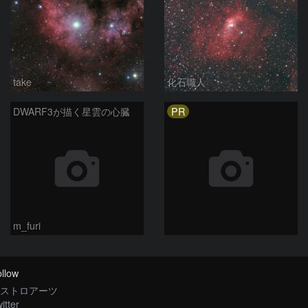
take
化石職人
PR
DWARF3が描く星雲の心臓
m_furi
llow
ストロアーツ
itter