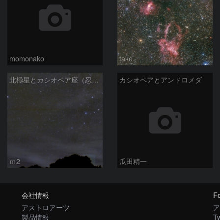
momonako
take
北極星とカシオペア座（忍び寄る秋）
カシオペアとアンドロメダ
ｍ2
瓜田精一
会社情報
Fo
アストロアーツ
ア
製品情報
Tw