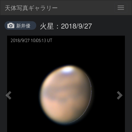
天体写真ギャラリー
Togg
navig
火星：2018/9/27
新井優