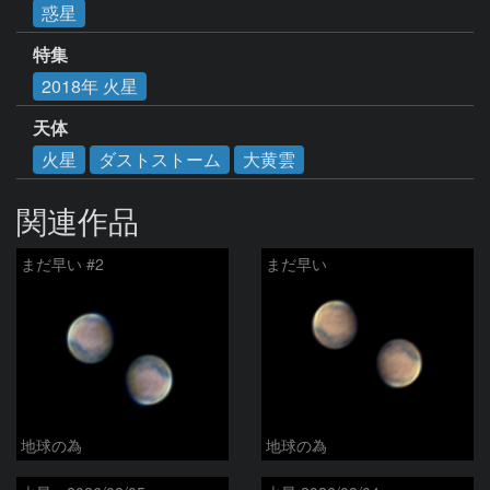
惑星
特集
2018年 火星
天体
火星
ダストストーム
大黄雲
関連作品
まだ早い #2
まだ早い
地球の為
地球の為