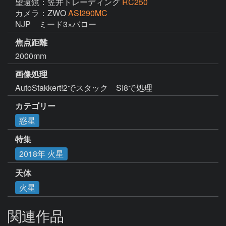
望遠鏡：笠井トレーディング
RC250
カメラ：ZWO
ASI290MC
NJP　ミード3×バロー
焦点距離
2000mm
画像処理
AutoStakkert!2でスタック　SI8で処理
カテゴリー
惑星
特集
2018年 火星
天体
火星
関連作品