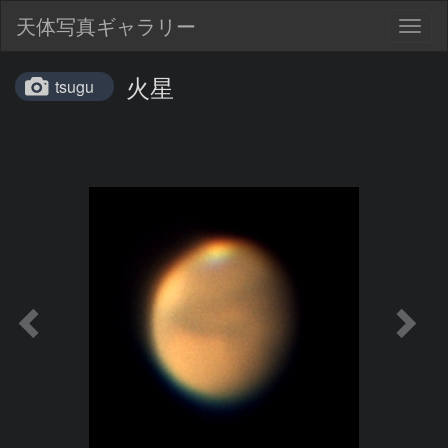
天体写真ギャラリー
Togg
navig
火星
tsugu