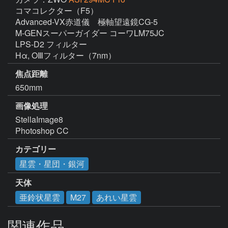
コマコレクター（F5）

Advanced-VX赤道儀　極軸望遠鏡CG-5

M-GENスーパーガイダー コーワLM75JC

LPS-D2 フィルター

焦点距離
650mm
画像処理
StellaImage8

Photoshop CC
カテゴリー
星雲・星団・銀河
天体
亜鈴状星雲
M27
あれい星雲
関連作品