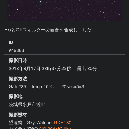
HαとOⅢフィルターの画像を合成しました。
ID
#49888
撮影日時
2018年8月17日 23時37分22秒
露出 30分
撮影方法
Gain285 Temp-15℃ 120sec×5×3
撮影地
茨城県水戸市近郊
撮影機材
望遠鏡：Sky-Watcher
BKP130
カメラ：ZWO
ASI 294MC Pro