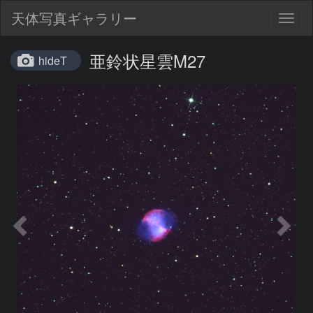
天体写真ギャラリー
Togg
navig
亜鈴状星雲M27
hideT