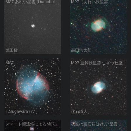
M27 あれい星雲 (Dumbbel Nebura/Apple Core Nebula)
M27（あれい状星雲）
武田敬一
高田浩太郎
M27
M27 亜鈴状星雲 こぎつね座
T.Sugawara777
化石職人
スマート望遠鏡によるM27とM13
夜空は宝石箱(あれい星雲 M27) Seestar50