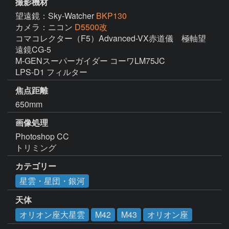
撮影機材
望遠鏡：Sky-Watcher
BKP130
カメラ：ニコン
D5500改
コマコレクター（F5）Advanced-VX赤道儀　極軸望
遠鏡CG-5

M-GENスーパーガイダー コーワLM75JC

LPS-D1 フィルター
焦点距離
650mm
画像処理
Photoshop CC

トリミング
カテゴリー
星雲・星団・銀河
天体
オリオン座大星雲
M42
M43
オリオン座