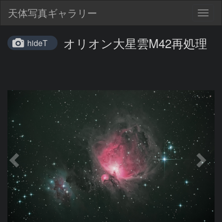
天体写真ギャラリー
Togg
navig
オリオン大星雲M42再処理
hideT