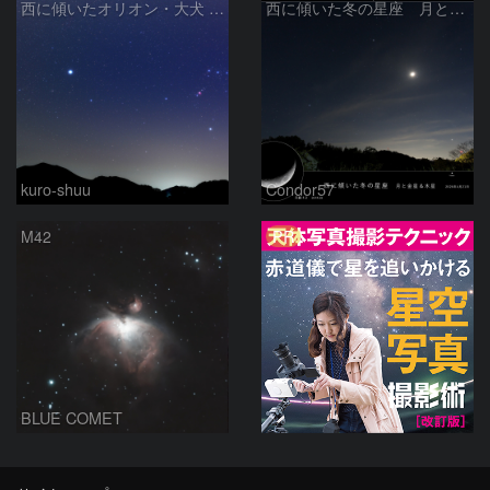
西に傾いたオリオン・大犬 (2026/04/21)
西に傾いた冬の星座 月と金星＆木星
kuro-shuu
Condor57
PR
M42
BLUE COMET