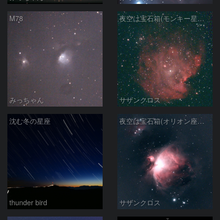
M78
夜空は宝石箱(モンキー星雲 NGC2174) Seestar50
みっちゃん
サザンクロス
沈む冬の星座
夜空は宝石箱(オリオン座大星雲 M42) Seestar50
thunder bird
サザンクロス