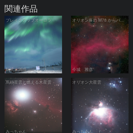
関連作品
ブレイクアップオーロラ
オリオン座の M78 からバーナードループをまたいで LDN1622あたり
駒沢 満晴
今城 雅彦
馬頭星雲と燃える木星雲
オリオン大星雲
みっちゃん
みっちゃん