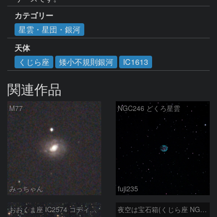
カテゴリー
星雲・星団・銀河
天体
くじら座
矮小不規則銀河
IC1613
関連作品
M77
NGC246 どくろ星雲
みっちゃん
fuji235
おおくま座 IC2574 コディントン星雲
夜空は宝石箱(くじら座 NGC1055) Seestar50