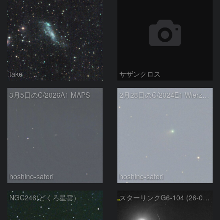
take
サザンクロス
3月5日のC/2026A1 MAPS
2月28日のC/2024E1 Wierzchos
hoshino-satori
hoshino-satori
NGC246(どくろ星雲）
スターリンクG6-104 (26-02-23)