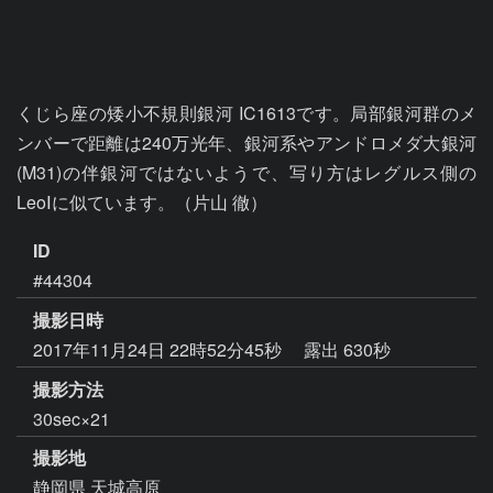
くじら座の矮小不規則銀河 IC1613です。局部銀河群のメ
ンバーで距離は240万光年、銀河系やアンドロメダ大銀河
(M31)の伴銀河ではないようで、写り方はレグルス側の
LeoⅠに似ています。（片山 徹）
ID
#44304
撮影日時
2017年11月24日 22時52分45秒
露出 630秒
撮影方法
30sec×21
撮影地
静岡県 天城高原