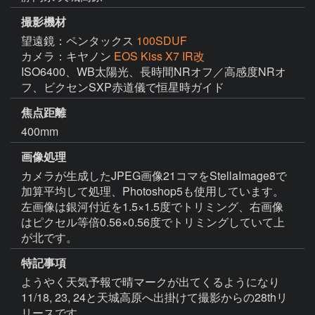
撮影機材
望遠鏡：ペンタックス
100SDUF
カメラ：キヤノン
EOS Kiss X7 IR改
ISO6400、WB太陽光、長時間NRオフ／高感度NRオ
フ、ビクセンSXP赤道儀で恒星時ガイド
焦点距離
400mm
画像処理
カメラが生成したJPEG画像21コマをStellaImage8で
加算平均して処理、Photoshop5も使用しています。
左画像は銀河付近を1.5×1.5度でトリミング、右画像
はピクセル等倍0.56×0.56度でトリミングしていて上
が北です。
特記事項
ようやく天気予報で晴マークが出てくるようになり
11/18, 23, 24と天城高原へ出掛けて撮影からの28thリ
リースです。