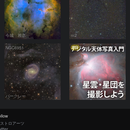
今城 雅彦
ｍ2
PR
NGC6951
バークレー
llow
ストロアーツ
itter