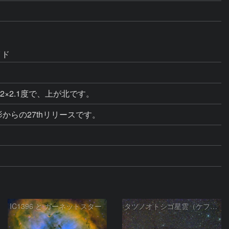
イド
.2×2.1度で、上が北です。
影からの27thリリースです。
IC1396 と ガーネットスター
タツノオトシゴ星雲（ケフェウス座）