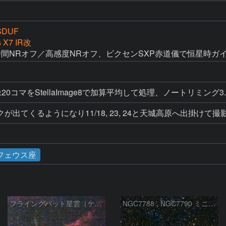
SDUF
s X7 IR改
長時間NRオフ／高感度NRオフ、ビクセンSXP赤道儀で恒星時ガ
0コマをStellaImage8で加算平均して処理、ノートリミング3
出てくるようになり11/18, 23, 24と天城高原へ出掛けて撮
フェウス座
フライングバット星雲（ケフェウス座）
NGC7788 , NGC7790 ミニ二重星団