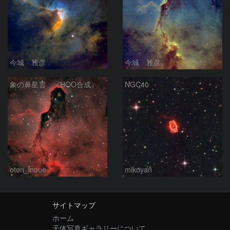
今城 雅彦
今城 雅彦
象の鼻星雲 （HOO合成）
NGC40
oton_inoue
mikoyan
サイトマップ
ホーム
天体写真ギャラリーについて