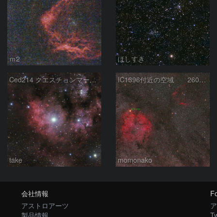
ｍ2
ほしすき
Ced214 クエスチョンマーク星雲の“心臓部”
IC1396付近の空域 260720
take
momonako
会社情報
Fo
アストロアーツ
ア
製品情報
Tw