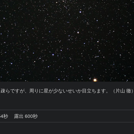
在り疎らですが、周りに星が少ないせいか目立ちます。（片山 徹
54秒
露出 600秒