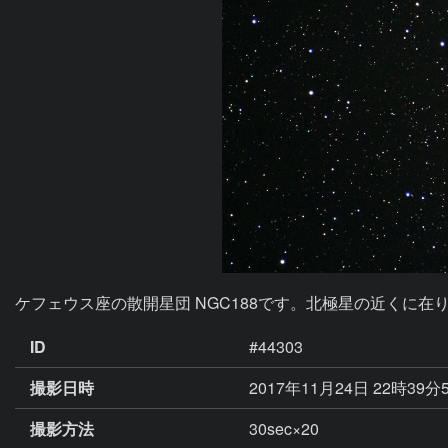
ケフェウス座の散開星団 NGC188です。北極星の近くに
ID
#44303
撮影日時
2017年11月24日 22時39分
撮影方法
30sec×20