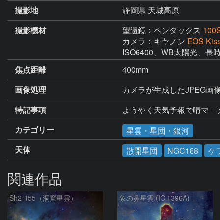
撮影地
静岡県 天城高原
撮影機材
望遠鏡：ペンタックス
100
カメラ：キヤノン
EOS Kis
ISO6400、WB太陽光、
焦点距離
400mm
画像処理
カメラが生成したJPEG画像2
特記事項
ようやく天気予報で晴マークが
カテゴリー
星雲・星団・銀河
天体
散開星団
NGC188
ケ
関連作品
Sh2-155（洞窟星雲）
象の鼻星雲 (IC 1396A)