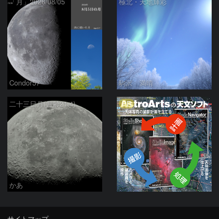
「月」2026/08/05
極北・天地輝彩
Condor57
駒沢 満晴
PR
二十三日月(月齢21.4)
かあ
サイトマップ