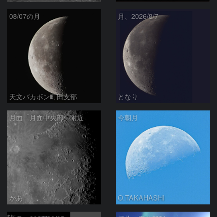
08/07の月
月、2026/8/7
天文バカボン町田支部
となり
月面「月面中央部」附近
今朝月
かあ
O.TAKAHASHI