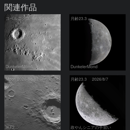
関連作品
コペルニクス、カルパチア山脈付近
月齢23.3
DunkelerMond
DunkelerMond
Moon 2026-08-07
月齢23.3 2026/8/7
IKT2
政やんシニアの手習い