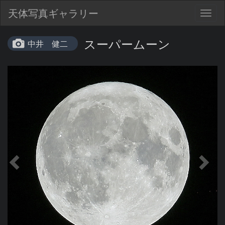
天体写真ギャラリー
Togg
navig
スーパームーン
中井 健二