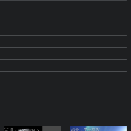
「月」2026/08/05
極北・天地輝彩