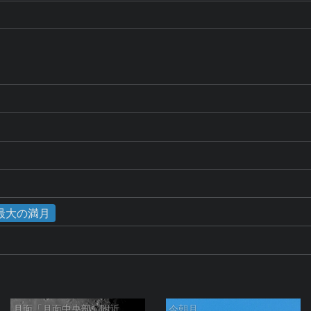
D
年で最大の満月
月面「月面中央部」附近
今朝月