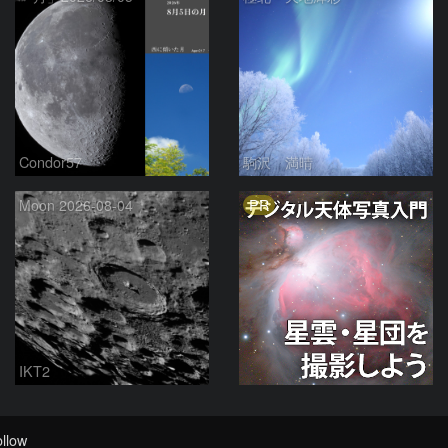
Condor57
駒沢 満晴
PR
Moon 2026-08-04
IKT2
llow