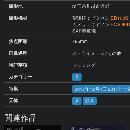
撮影地
埼玉県川越市近郊
撮影機材
望遠鏡：ビクセン
ED103S
カメラ：キヤノン
EOS 60
SXP赤道儀
焦点距離
785mm
画像処理
ステライメージ7その他
特記事項
トリミング
カテゴリー
月
特集
2017年12月4日 2017
天体
月
満月
関連作品
08/07の月
月、2026/8/7