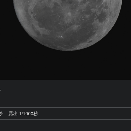
。
3秒
露出 1/1000秒