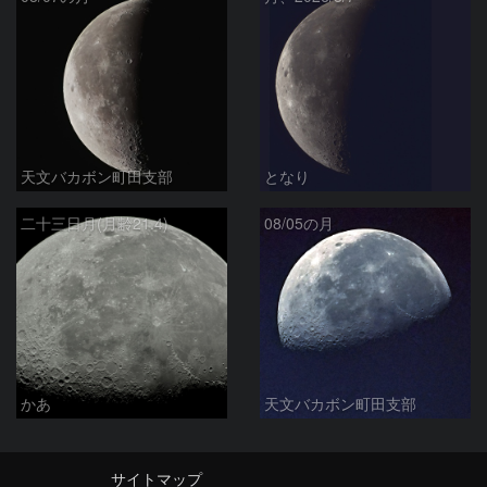
天文バカボン町田支部
となり
二十三日月(月齢21.4)
08/05の月
かあ
天文バカボン町田支部
サイトマップ