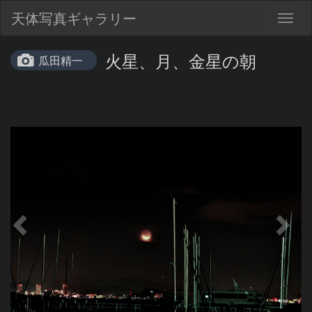
天体写真ギャラリー
Togg
navig
火星、月、金星の朝
瓜田精一