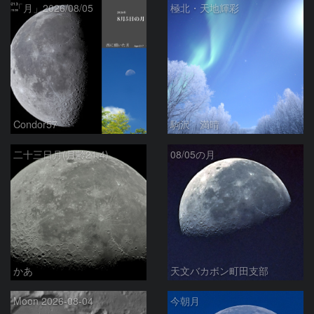
「月」2026/08/05
極北・天地輝彩
Condor57
駒沢 満晴
二十三日月(月齢21.4)
08/05の月
かあ
天文バカボン町田支部
Moon 2026-08-04
今朝月