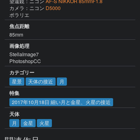
望遠鏡：ニコン
AF-S NIKKOR 85mmF1.8
カメラ：ニコン
D5000
ポラリエ
焦点距離
85mm
画像処理
StellaImage7

PhotoshopCC
カテゴリー
星景
天体の接近
月
特集
2017年10月18日 細い月と金星、火星の接近
天体
月
金星
火星