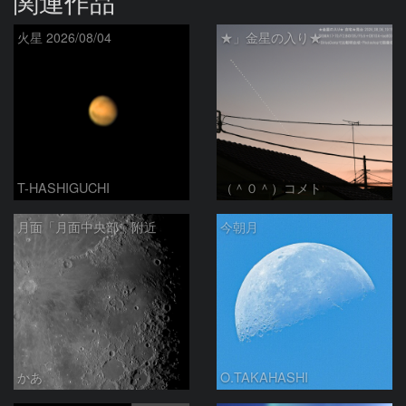
関連作品
火星 2026/08/04
★」金星の入り★
T-HASHIGUCHI
（＾０＾）コメト
月面「月面中央部」附近
今朝月
かあ
O.TAKAHASHI