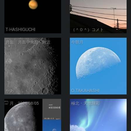
T-HASHIGUCHI
（＾０＾）コメト
月面「月面中央部」附近
今朝月
かあ
O.TAKAHASHI
「月」2026/08/05
極北・天地輝彩