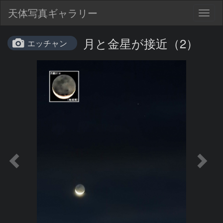
天体写真ギャラリー
Togg
navig
月と金星が接近（2）
エッチャン