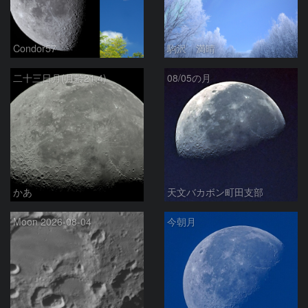
Condor57
駒沢 満晴
二十三日月(月齢21.4)
08/05の月
かあ
天文バカボン町田支部
Moon 2026-08-04
今朝月