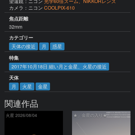
望遠鏡：ニコン
光学60倍ズーム、NIKKORレンズ
カメラ：ニコン
COOLPIX-610
焦点距離
32mm
カテゴリー
天体の接近
月
惑星
特集
2017年10月18日 細い月と金星、火星の接近
天体
月
火星
金星
関連作品
火星 2026/08/04
★」金星の入り★